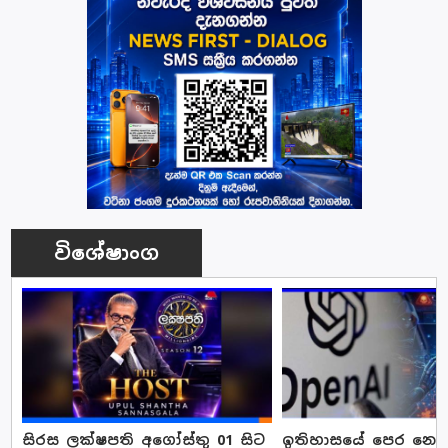
විශේෂාංග
සිරස ලක්ෂපති අගෝස්තු 01 සිට
ඉතිහාසයේ පෙර නොවූ