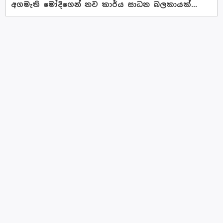
අගමැති මෝදිගෙන් නව කාර්ය සාධන බලකායක්...