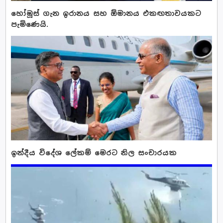
හෝමූස් ගැන ඉරානය සහ ඕමානය එකඟතාවයකට
පැමිණෙයි.
ඉන්දීය විදේශ ලේකම් මෙරට නිල සංචාරයක