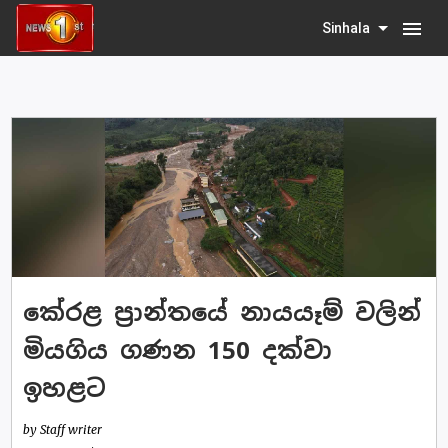
menu
Sinhala
කේරළ ප්‍රාන්තයේ නායයෑම් වලින්
මියගිය ගණන 150 දක්වා
ඉහළට
by Staff writer