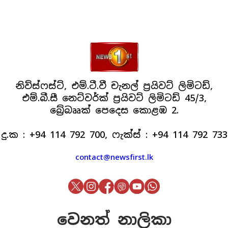
නිව්ස්ෆස්ට්, එම්.ටී.වී චැනල් ප්‍රයිවට් ලිමිටඩ්,
එම්.බී.සී නෙට්වර්ක් ප්‍රයිවට් ලිමිටඩ් 45/3,
බ්‍රේබෲක් පෙදෙස කොළඹ 2.
දු.ක : +94 114 792 700, ෆැක්ස් : +94 114 792 733
contact@newsfirst.lk
වෙනත් නාලිකා