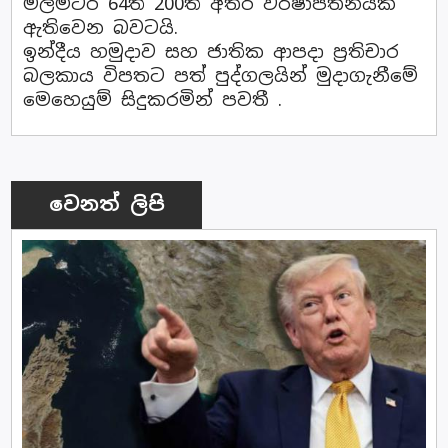
මිලිමීටර 64ත් 200ත් අතර වර්ෂාපතනයක්
ඇතිවෙන බවටයි.
ඉන්දීය හමුදාව සහ ජාතික ආපදා ප්‍රතිචාර
බලකාය විපතට පත් පුද්ගලයින් මුදාගැනීමේ
මෙහෙයුම් සිදුකරමින් පවතී .
වෙනත් ලිපි