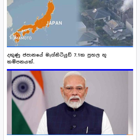
දකුණු ජපානයේ මැග්නිටියුඩ් 7.1ක ප්‍රභල භූ
කම්පනයක්.