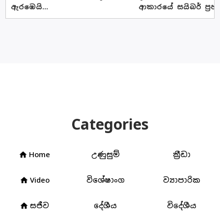
ඇරඹෙයි...
ආකාරයේ සයිබර් ප්‍රහ
Categories
Home
උණුසුම්
ක්‍රීඩා
home
Video
විශේෂාංග
ව්‍යාපාරික
home
සජීව
දේශීය
විදේශීය
home