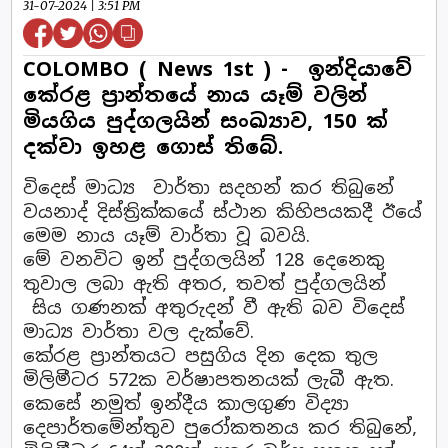
31-07-2024 | 3:51 PM
COLOMBO ( News 1st ) - ඉන්දියාවේ
කේරළ ප්‍රාන්තයේ නාය යෑම් වලින්
මියගිය පුද්ගලයින් සංඛ්‍යාව, 150 ක්
දක්වා ඉහළ ගොස් තිබේ.
විදෙස් මාධ්‍ය වාර්තා සදහන් කර තිබුනේ
වයනාද් දිස්ත්‍රික්කයේ ස්ථාන කිහිපයකදී ඊයේ
මෙම නාය යෑම් වාර්තා වූ බවයි.
මේ වනවිට ඉන් පුද්ගලයින් 128 දෙනෙකු
තුවාල ලබා ඇති අතර, තවත් පුද්ගලයින්
සිය ගණනක් අතුරුදන් වී ඇති බව විදෙස්
මාධ්‍ය වාර්තා වල දැක්වේ.
කේරළ ප්‍රාන්තයට පසුගිය දින දෙක තුල
මිලිමීටර 572ක වර්ෂාපතනයක් ලැබී ඇත.
කෙසේ නමුත් ඉන්දීය කාලගුණ විද්‍යා
දෙපාර්තමේන්තුව පුරෝකතනය කර තිබුනේ,