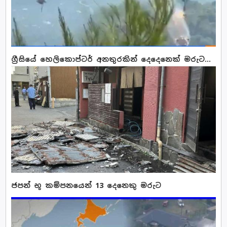
ග්‍රීසියේ හෙලිකොප්ටර් අනතුරකින් දෙදෙනෙක් මරුට...
ජපන් භූ කම්පනයෙන් 13 දෙනෙකු මරුට