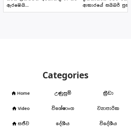
ඇරඹෙයි...
ආකාරයේ සයිබර් ප්‍රහ
Categories
Home
උණුසුම්
ක්‍රීඩා
home
Video
විශේෂාංග
ව්‍යාපාරික
home
සජීව
දේශීය
විදේශීය
home