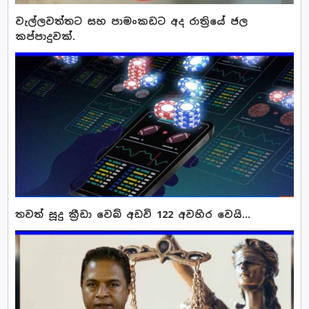
වැල්ලවත්තට සහ පාමංකඩට අද රාත්‍රියේ ජල
කප්පාදුවක්.
තවත් සූදු ක්‍රීඩා වෙබ් අඩවි 122 අවහිර වෙයි...