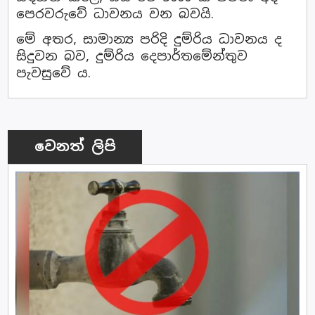
පෙරවරුවේ ධාවනය වන බවයි.
මේ අතර, සාමාන්‍ය පරිදි දුම්රිය ධාවනය ද
සිදුවන බව, දුම්රිය දෙපාර්තමේන්තුව
පැවසුවේ ය.
වෙනත් ලිපි