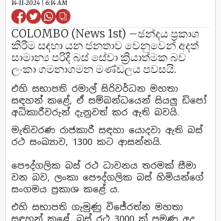
14-11-2024 | 6:14 AM
COLOMBO (News 1st) –ඡන්දය ප්‍රකාශ
කිරීම සඳහා යන ජනතාව වෙනුවෙන් අදත්
සාමාන්‍ය පරිදි බස් සේවා ක්‍රියාත්මක බව
ලංකා ගමනාගමන මණ්ඩලය පවසයි.
එහි සභාපති රමාල් සිරිවර්ධන මහතා
සඳහන් කළේ, ඒ සම්බන්ධයෙන් සියලු ඩිපෝ
අධිකාරීවරුන් දැනුවත් කර ඇති බවයි.
මැතිවරණ රාජකාරී සඳහා යොදවා ඇති බස්
රථ සංඛ්‍යාව, 1300 කට ආසන්නයි.
පෞද්ගලික බස් රථ ධාවනය තරමක් සීමා
වන බව, ලංකා පෞද්ගලික බස් හිමියන්ගේ
සංගමය ප්‍රකාශ කළේ ය.
එහි සභාපති ගැමුණු විජේරත්න මහතා
සඳහන් කළේ, බස් රථ 3000 ක් පමණ අද