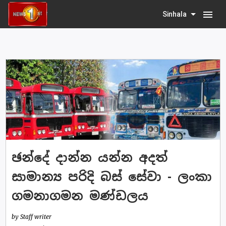
menu
Sinhala
ඡන්දේ දාන්න යන්න අදත්
සාමාන්‍ය පරිදි බස් සේවා - ලංකා
ගමනාගමන මණ්ඩලය
by Staff writer