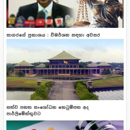
සාගරගේ ප්‍රකාශය : විමර්ශන සඳහා අවසර
සත්ව පනත සංශෝධන කෙටුම්පත අද
පාර්ලිමේන්තුවට