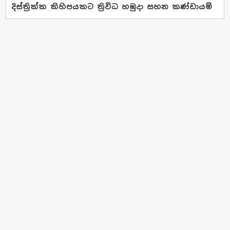
දිස්ත්‍රික්ක කිහිපයකට ත්‍රිවිධ හමුදා සහන කණ්ඩායම්