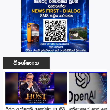
විශේෂාංග
සිරස ලක්ෂපති අගෝස්තු 01 සිට
ඉතිහාසයේ පෙර නොවූ