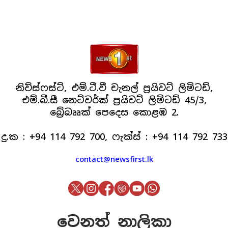
නිව්ස්ෆස්ට්, එම්.ටී.වී චැනල් ප්‍රයිවට් ලිමිටඩ්,
එම්.බී.සී නෙට්වර්ක් ප්‍රයිවට් ලිමිටඩ් 45/3,
බ්‍රේබෲක් පෙදෙස කොළඹ 2.
දු.ක : +94 114 792 700, ෆැක්ස් : +94 114 792 733
contact@newsfirst.lk
වෙනත් නාලිකා