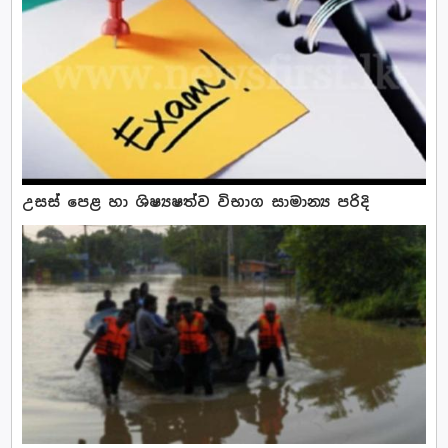
උසස් පෙළ හා ශිෂ්‍යෂත්ව විභාග සාමාන්‍ය පරිදි