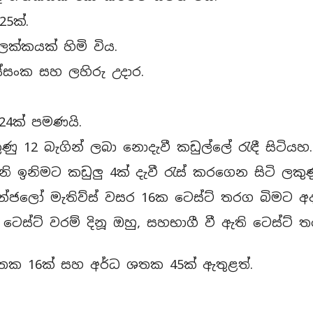
25ක්.
ලක්කයක් හිමි විය.
ස්සංක සහ ලහිරු උදාර.
 24ක් පමණයි.
ු 12 බැගින් ලබා නොදැවී කඩුල්ලේ රැඳී සිටියහ.
 ඉනිමට කඩුලු 4ක් දැවී රැස් කරගෙන සිටි ලකුණු 
 ඇන්ජලෝ මැතිව්ස් වසර 16ක ටෙස්ට් තරග බිමට අද
ෙස්ට් වරම් දිනූ ඔහු, සහභාගී වී ඇති ටෙස්ට් ත
ශතක 16ක් සහ අර්ධ ශතක 45ක් ඇතුළත්.