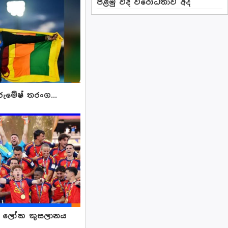
පළමු වීදි විරෝධතාව අද
ුමේෂ් තරංග...
දු ලෝක කුසලානය