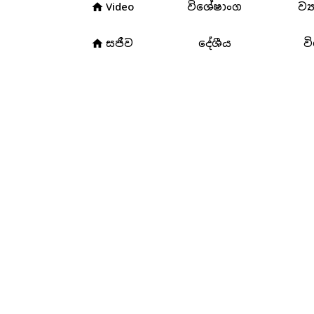
Video
විශේෂාංග
ව්‍
home
3
සජීව
දේශීය
ව
home