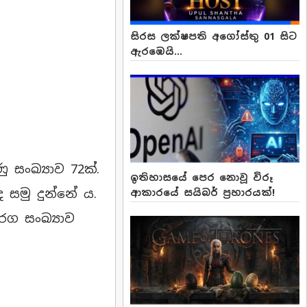
සිරස ලක්ෂපති අගෝස්තු 01 සිට
ඇරඹෙයි...
සංඛ්‍යාව 72ක්.
ඉතිහාසයේ පෙර නොවූ විරූ
 සමු දුන්නේ ය.
ආකාරයේ සයිබර් ප්‍රහාරයක්!
රග සංඛ්‍යාව