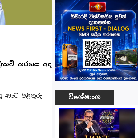
‍රිකට් තරගය අද
 495ට පිළිතුරු
විශේෂාංග