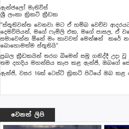
ඇන්ජලෝ මැතිව්ස්
ශ්‍රී ලංකා ක්‍රිකට් ක්‍රීඩක
''ස්තූතිවන්ත වෙනවා මට ඒ හම්බ වෙච්ච ආදරයට
දෙමව්පියන්, මගේ ෆැමිලි එක, මගේ පාසල, ඒ 
සමාවෙන්න ඕනේ මං කාවවත් මෙන්ෂන් කරේ නැ
බොහොමත්ම ස්තූතියි''
ප්‍රබල ක්‍රීඩකයින් තරග බිමෙන් සමු ගනිද්දී උදා වූ
තම දහදිය මහන්සිය කැප කළ ඇන්ජි, ඔබගේ සේවය
ඇන්ජි, වසර 16ක් ටෙස්ට් ක්‍රිකට් පිටියේ ඔබ කළ
වෙනත් ලිපි