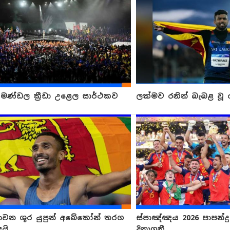
ය මණ්ඩල ක්‍රීඩා උළෙල සාර්ථකව
ලක්මව රනින් බැබළ වූ ර
ධාවන ශූර යුපුන් අබේකෝන් තරග
ස්පාඤ්ඤය 2026 පාපන්
යි.
දිනාගනී..