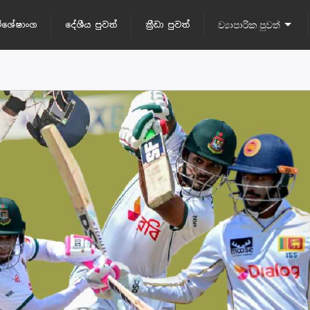
ිශේෂාංග
දේශීය පුවත්
ක්‍රීඩා පුවත්
ව්‍යාපාරික පුවත්