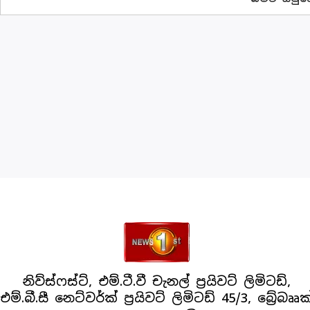
නිව්ස්ෆස්ට්, එම්.ටී.වී චැනල් ප්‍රයිවට් ලිමිටඩ්,
එම්.බී.සී නෙට්වර්ක් ප්‍රයිවට් ලිමිටඩ් 45/3, බ්‍රේබෲක