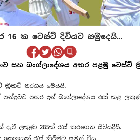
16 ක ටෙස්ට් දිවියට සමුදෙයි...
ංකාව සහ බංග්ලාදේශය අතර පළමු ටෙස්ට් ක්
් ක්‍රිකට් තරගය මෙයයි.
ෙන් පන්දුවට පහර දුන් බංග්ලාදේශය රැස් කළ ලකුණු
 දැවී ලකුණු 285ක් රැස් කරගෙන සිටියදීයි.
ද ශතකයක් රැස් කිරීමට සමත් විය.