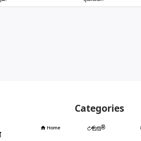
Categories
Home
උණුසුම්
home
්