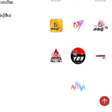
යාපාරික
ිදේශීය