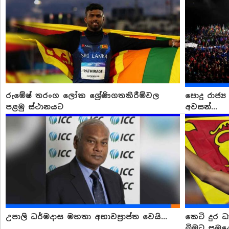
රුමේෂ් තරංග ලෝක ශ්‍රේණිගතකිරීම්වල
පොදු රාජ්‍
පළමු ස්ථානයට
අවසන්...
උපාලි ධර්මදාස මහතා අභාවප්‍රාප්ත වෙයි...
කෙටි දුර 
බිමට සමුදෙ