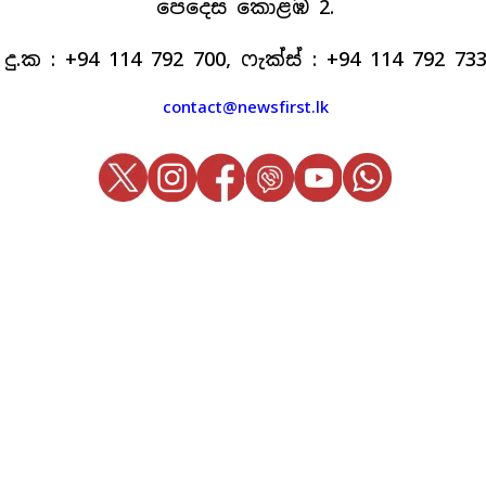
පෙදෙස කොළඹ 2.
දු.ක : +94 114 792 700, ෆැක්ස් : +94 114 792 73
contact@newsfirst.lk