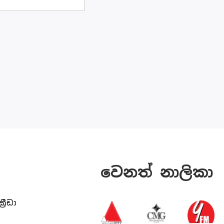
වෙනත් නාලිකා
ක්‍රීඩා