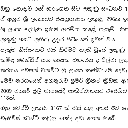
ඔහු නොදැවී රැස් කරගෙන සිටි ලකුණු සංඛ්‍යාව 1
ඒ අනුව ශ්‍රී ලංකාවට ජයග්‍රහණය ලකුණු 296ක ඉ
ශ්‍රී ලංකා දෙවැනි ඉනිම ආරම්භ කළේ, පැතුම් නි
ලකුණු 9කට ලහිරු උදාර පිටියෙන් ඉවත් විය.
පැතුම් නිස්සංකට රැස් කිරීමට හැකි වූයේ ලකුණු
කමිඳු මෙන්ඩිස් සහ නායක ධනංජය ද සිල්වා ලකුණ
තරගය අවසන් වනවිට ශ්‍රී ලංකා කණ්ඩායම දෙවැනි
මෙම තරගයෙන් අනතුරුව සුපිරි ක්‍රිකට් ක්‍රීඩක
2009 වසරේ ජූලි මාසයේදී පාකිස්ථානයට එරෙහිව ට
118ක්.
ඔහු ටෙස්ට් ලකුණු 8167 ක් රැස් කළ අතර ඊට 
මැතිව්ස් ටෙස්ට් කඩුලු 33ක්ද දවා ගෙන තිබේ.