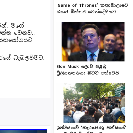
'Game of Thrones' කතාමාලාවේ
මකර බිත්තර වෙන්දේසියට
රන්, මගේ
වන්ත වෙනවා.
්ච සහයෝගයට
යන්තරයේ බැබලවීමට,
Elon Musk ලොව පළමු
ට්‍රිලියනපතියා බවට පත්වෙයි
ඉන්දියාවේ ‘කැරපොතු පක්ෂයේ’