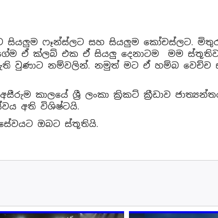
 සියලුම ෆෑන්ස්ලට සහ සියලුම කෝචස්ලට. මිතු
වගේම ඒ ක්ලබ් එක ඒ සියලු දෙනාටම මම ස්තූති
ති වුණාට නම්වලින්. නමුත් මට ඒ හම්බ වෙච
 අසීරුම කාලයේ ශ්‍රී ලංකා ක්‍රිකට් ක්‍රීඩාව ජාත්‍
 අති විශිෂ්ටයි.
 සේවයට ඔබට ස්තූතියි.