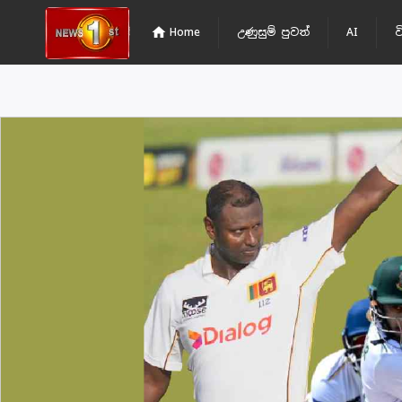
home
Home
උණුසුම් පුවත්
AI
ව