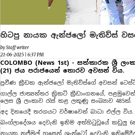
හිටපු නායක ඇන්ජලෝ මැතිව්ස් වසර 
by Staff writer
21-06-2025 | 6:37 PM
COLOMBO (News 1st) - සත්කාරක ශ්‍රී ල
(21) ජය පරාජයෙන් තොරව අවසන් විය.
ප්‍රවීණ ක්‍රීඩක ඇන්ජලෝ මැතිව්ස්ගේ අවසන් ටෙස්ට
ගාල්ල ජාත්‍යන්තර ක්‍රිකට් ක්‍රීඩාංගනයේ, පළමුව
ලෙස ශ්‍රී ලංකාව රැස් කළ ලකුණු සංඛ්‍යාව 485ක්.
අද දිනයෙදී තරගයට වර්ෂාවෙන් බාධා එල්ල විය.
බංග්ලාදේශය දෙවැනි ඉනිම අත්හිටුවූයේ කඩුලු 6ක්
නායක නජ්මුල් හුසෙන් ශැන්ටෝ දෙවැනි ඉනිමේදී