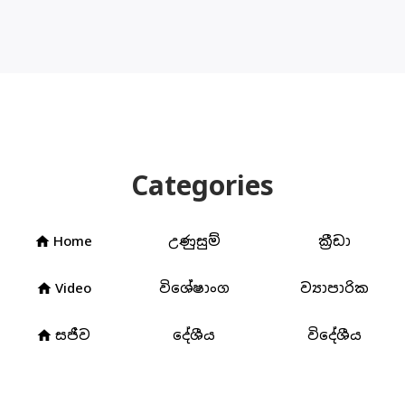
Categories
Home
උණුසුම්
ක්‍රීඩා
home
Video
විශේෂාංග
ව්‍යාපාරික
home
සජීව
දේශීය
විදේශීය
home