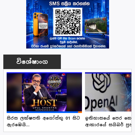
විශේෂාංග
සිරස ලක්ෂපති අගෝස්තු 01 සිට
ඉතිහාසයේ පෙර නොවූ
ඇරඹෙයි...
ආකාරයේ සයිබර් ප්‍රහ