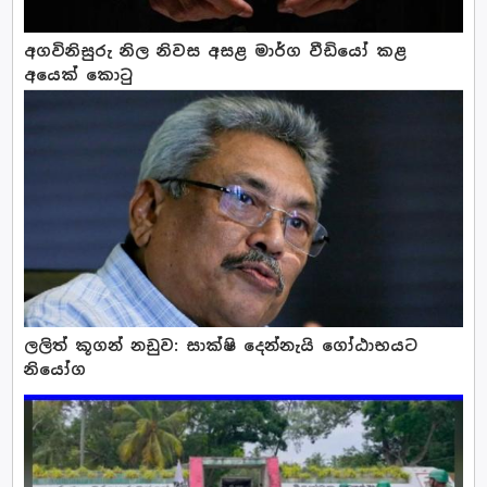
අගවිනිසුරු නිල නිවස අසළ මාර්ග වීඩියෝ කළ
අයෙක් කොටු
ලලිත් කූගන් නඩුව: සාක්ෂි දෙන්නැයි ගෝඨාභයට
නියෝග