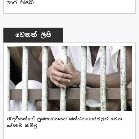
කර තිබේ.
වෙනත් ලිපි
රැඳවියන්ගේ සුබසාධනයට බන්ධනාගාරවලට වෙන
වෙනම කමිටු