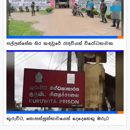
පල්ලන්සේන සිර කඳවුරේ රැ ඳවියන් විරෝධතාවක
කුරුවිට, නොසන්සුන්තාවයෙන් දෙදෙනෙකු මරුට