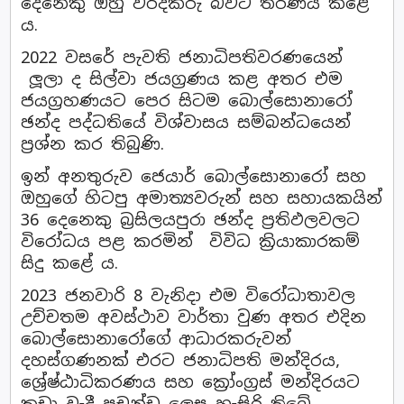
දෙනෙකු ඔහු වරදකරු බවට තීරණය කළේ
ය.
2022 වසරේ පැවති ජනාධිපතිවරණයෙන්
ලූලා ද සිල්වා ජයග්‍රණය කළ අතර එම
ජයග්‍රහණයට පෙර සිටම බොල්සොනාරෝ
ඡන්ද පද්ධතියේ විශ්වාසය සම්බන්ධයෙන්
ප්‍රශ්න කර තිබුණි.
ඉන් අනතුරුව ජෙයාර් බොල්සොනාරෝ සහ
ඔහුගේ හිටපු අමාත්‍යවරුන් සහ සහායකයින්
36 දෙනෙකු බ්‍රසිලයපුරා ඡන්ද ප්‍රතිඵලවලට
විරෝධය පළ කරමින් විවිධ ක්‍රියාකාරකම්
සිදු කළේ ය.
2023 ජනවාරි 8 වැනිදා එම විරෝධාතාවල
උච්චතම අවස්ථාව වාර්තා වුණ අතර එදින
බොල්සොනාරෝගේ ආධාරකරුවන්
දහස්ගණනක් එරට ජනාධිපති මන්දිරය,
ශ්‍රේෂ්ඨාධිකරණය සහ ක්‍රෝංග්‍රස් මන්දිරයට
කඩා වැදී ප්‍රචන්ඩ ලෙස හැසිරි තිබේ.