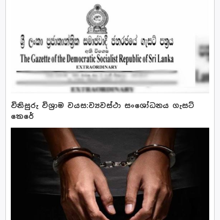
විනිසුරු විශ්‍රාම වයස:ව්‍යවස්ථා සංශෝධනය ගැසට්
කෙරේ