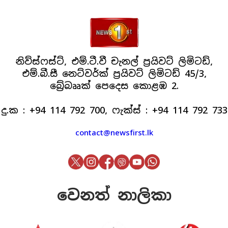
නිව්ස්ෆස්ට්, එම්.ටී.වී චැනල් ප්‍රයිවට් ලිමිටඩ්,
එම්.බී.සී නෙට්වර්ක් ප්‍රයිවට් ලිමිටඩ් 45/3,
බ්‍රේබෲක් පෙදෙස කොළඹ 2.
දු.ක : +94 114 792 700, ෆැක්ස් : +94 114 792 733
contact@newsfirst.lk
වෙනත් නාලිකා