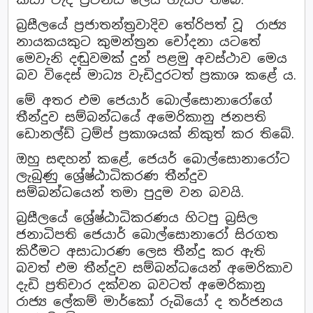
බ්‍රසීලයේ ප්‍රජාතන්ත්‍රවාදිව තේරිපත් වූ රාජ්‍ය
නායකයකුට කුමන්ත්‍රන චෝදනා යටතේ
මෙවැනි දඬුවමක් දුන් පළමු අවස්ථාව මෙය
බව විදෙස් මාධ්‍ය වැඩිදුරටත් ප්‍රකාශ කළේ ය.
මේ අතර එම ජෙයාර් බොල්සොනාරෝගේ
තීන්දුව සම්බන්ධයේ අමෙරිකානු ජනපති
ඩොනල්ඩ් ට්‍රම්ප් ප්‍රකාශයක් නිකුත් කර තිබේ.
ඔහු සඳහන් කළේ, ජෙයර් බොල්සොනාරෝට
ලැබුණු ශ්‍රේෂ්ඨාධිකරණ තීන්දුව
සම්බන්ධයෙන් තමා පුදුම වන බවයි.
බ්‍රසීලයේ ශ්‍රේෂ්ඨාධිකරණය හිටපු බ්‍රසිල
ජනාධිපති ජෙයාර් බොල්සොනාරෝ සිරගත
කිරීමට අසාධාරණ ලෙස තීන්දු කර ඇති
බවත් එම තීන්දුව සම්බන්ධයෙන් අමෙරිකාව
දැඩි ප්‍රතිචාර දක්වන බවටත් අමෙරිකානු
රාජ්‍ය ලේකම් මාර්කෝ රුබියෝ ද තර්ජනය