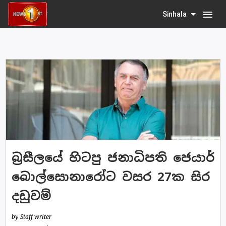
menu
Sinhala
බ්‍රසීලයේ හිටපු ජනාධිපති ජෙයාර්
බොල්සොනාරෝට වසර 27ක සිර
දඩුවම්
by Staff writer