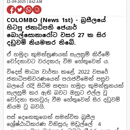
12-09-2025 | 8:42 AM
COLOMBO (News 1st) - බ්‍රසීලයේ
හිටපු ජනාධිපති ජෙයාර්
බොල්සොනාරෝට වසර 27 ක සිර
දඩුවම් නියමකර තිබේ.
ඒ හමුදා කුමන්ත්‍රණයක් සැලසුම් කිරීමේ
චෝදනාවට වරදකරු විම හේතුවෙන් ය.
විදෙස් මාධ්‍ය වාර්තා කළේ, 2022 වසරේ
ජනාධිපතිවරණයෙන් පරාජවීමෙන් පසුව
බලයේ රැදි සිටිම සඳහා හමුදා කුමන්ත්‍රනයක්
සැලසුම් කර ඇති බවට ඔහුට එල්ල වු
චෝදනා තහවුරු වීම හේතුවෙන් සිර දඩුවම්
නියම වු බවයි.
පස් දෙනෙකුගෙන් සමන්විත බ්‍රසීල
ශ්‍රේෂ්ඨාධිකරණ විනිසුරු මඩුල්ලේ 4