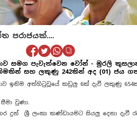
්ත පරාජයක්....
ාව සමග පැවැත්වෙන වෝන් - මුරලි කුසලාන ට
ිමකින් සහ ලකුණු 242කින් අද (01) ජය ග
යාව ඉනිම අත්හිටුවූයේ කඩුලු 6ක් දැවී ලකුණු 65
සීමා වුණා.
ුන් ශ්‍රී ලංකා කණ්ඩායමට සියලු දෙනා දැවී රැ