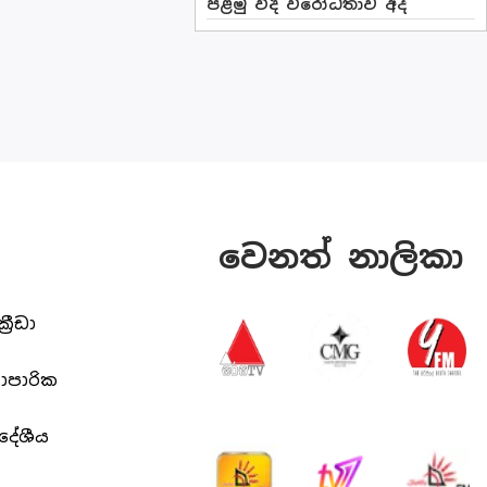
පළමු වීදි විරෝධතාව අද
වෙනත් නාලිකා
ක්‍රීඩා
යාපාරික
ිදේශීය