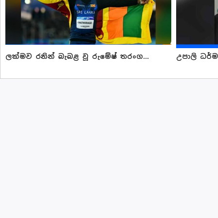
ලක්මව රනින් බැබළ වූ රුමේෂ් තරංග...
උපාලි ධර්ම