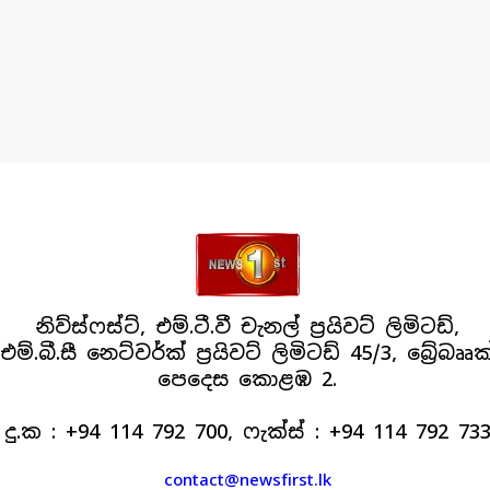
නිව්ස්ෆස්ට්, එම්.ටී.වී චැනල් ප්‍රයිවට් ලිමිටඩ්,
එම්.බී.සී නෙට්වර්ක් ප්‍රයිවට් ලිමිටඩ් 45/3, බ්‍රේබෲක
පෙදෙස කොළඹ 2.
දු.ක : +94 114 792 700, ෆැක්ස් : +94 114 792 73
contact@newsfirst.lk