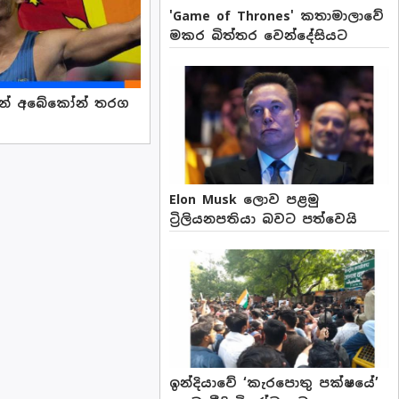
'Game of Thrones' කතාමාලාවේ
මකර බිත්තර වෙන්දේසියට
පුන් අබේකෝන් තරග
Elon Musk ලොව පළමු
ට්‍රිලියනපතියා බවට පත්වෙයි
ඉන්දියාවේ ‘කැරපොතු පක්ෂයේ’