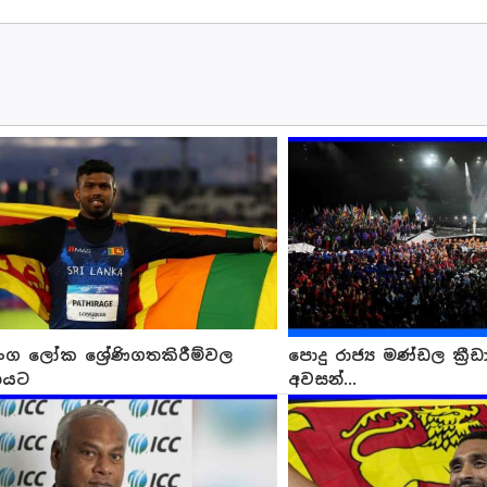
ංග ලෝක ශ්‍රේණිගතකිරීම්වල
පොදු රාජ්‍ය මණ්ඩල ක්‍
නයට
අවසන්...