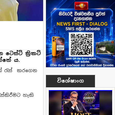
ෙස්ට් ක්‍රිකට්
ත්තේ ය.
4ක් රැස් කරගෙන
විශේෂාංග
ස්කිරීමට හැකි