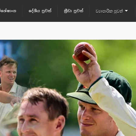
ිශේෂාංග
දේශීය පුවත්
ක්‍රීඩා පුවත්
ව්‍යාපාරික පුවත්