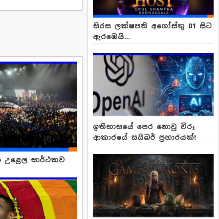
සිරස ලක්ෂපති අගෝස්තු 01 සිට
ඇරඹෙයි...
ඉතිහාසයේ පෙර නොවූ විරූ
ආකාරයේ සයිබර් ප්‍රහාරයක්!
රීඩා උළෙල සාර්ථකව