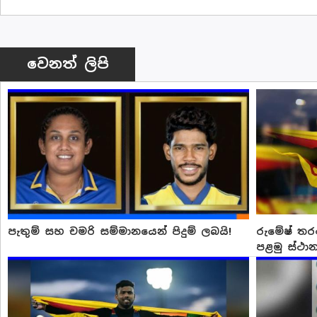
වෙනත් ලිපි
පැතුම් සහ චමරි සම්මානයෙන් පිදුම් ලබයි!
රුමේෂ් තර
පළමු ස්ථා