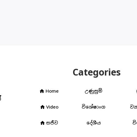
Categories
Home
උණුසුම්
home
්
Video
විශේෂාංග
ව්‍
home
3
සජීව
දේශීය
ව
home