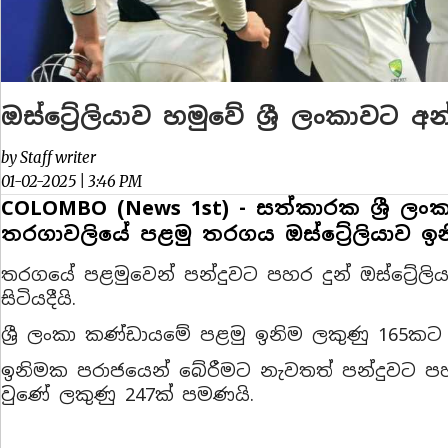
ඔස්ට්‍රේලියාව හමුවේ ශ්‍රී ලංකාවට අන
by Staff writer
01-02-2025 | 3:46 PM
COLOMBO (News 1st) - සත්කාරක ශ්‍රී ලංක
තරගාවලියේ පළමු තරගය ඔස්ට්‍රේලියාව ඉන
තරගයේ පළමුවෙන් පන්දුවට පහර දුන් ඔස්ට්‍රේලි
සිටියදීයි.
ශ්‍රී ලංකා කණ්ඩායමේ පළමු ඉනිම ලකුණු 165කට 
ඉනිමක පරාජයෙන් බේරීමට නැවතත් පන්දුවට පහර ද
වුණේ ලකුණු 247ක් පමණයි.