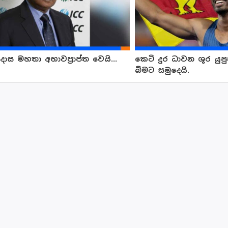
දාස මහතා අභාවප්‍රාප්ත වෙයි...
කෙටි දුර ධාවන ශූර යු
බිමට සමුදෙයි.