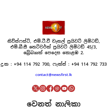
නිව්ස්ෆස්ට්, එම්.ටී.වී චැනල් ප්‍රයිවට් ලිමිටඩ්,
එම්.බී.සී නෙට්වර්ක් ප්‍රයිවට් ලිමිටඩ් 45/3,
බ්‍රේබෲක් පෙදෙස කොළඹ 2.
දු.ක : +94 114 792 700, ෆැක්ස් : +94 114 792 733
contact@newsfirst.lk
වෙනත් නාලිකා