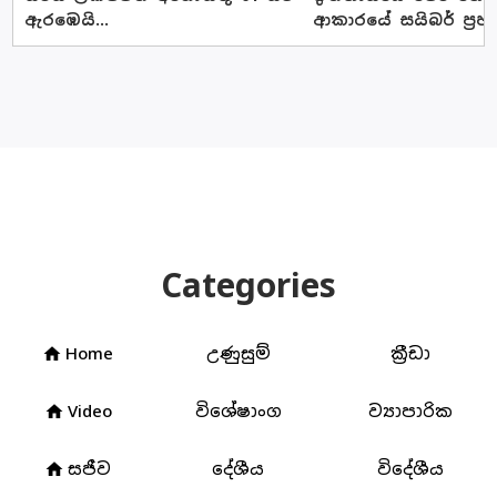
ඇරඹෙයි...
ආකාරයේ සයිබර් ප්‍රහ
Categories
Home
උණුසුම්
ක්‍රීඩා
home
Video
විශේෂාංග
ව්‍යාපාරික
home
සජීව
දේශීය
විදේශීය
home