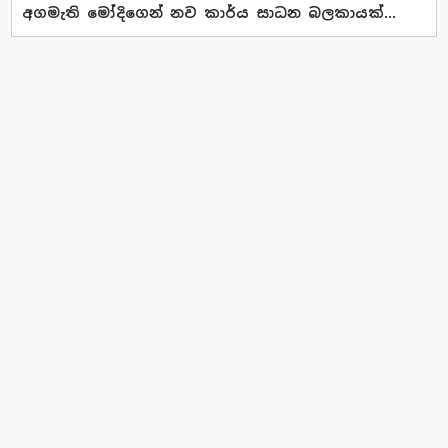
අගමැති මෝදිගෙන් නව කාර්ය සාධන බලකායක්...