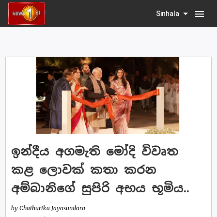
menu
Sinhala
ඉන්දීය අගමැති මෝදි විවෘත
කළ ලොවක් කතා කරන
අම්බානිගේ සුපිරි අභය භූමිය..
by Chathurika Jayasundara