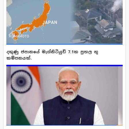
දකුණු ජපානයේ මැග්නිටියුඩ් 7.1ක ප්‍රභල භූ
කම්පනයක්.