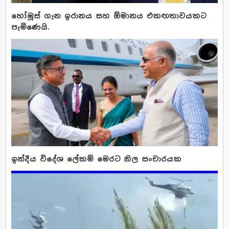
හෝමූස් ගැන ඉරානය සහ ඕමානය එකඟතාවයකට
පැමිණෙයි.
ඉන්දීය විදේශ ලේකම් මෙරට නිල සංචාරයක