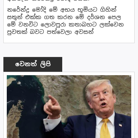
නරේන්ද්‍ර මෝදි මේ අභය භූමියට ගිහින්
සතුන් එක්ක ගත කරන මේ දර්ශන පෙල
මේ වනවිට ලොවපුරා කතාබහට ලක්වෙන
පුවතක් බවට පත්වෙලා අවසන්
වෙනත් ලිපි