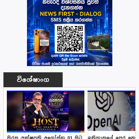
විශේෂාංග
සිරස ලක්ෂපති අගෝස්තු 01 සිට
ඉතිහාසයේ පෙර නොවූ