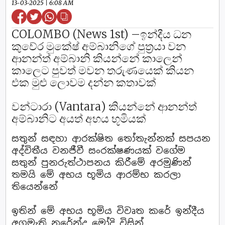
13-03-2025 | 6:08 AM
COLOMBO (News 1st) –ඉන්දීය ධන
කුවේර මුකේෂ් අම්බානිගේ පුත්‍රයා වන
ආනන්ත් අම්බානි කියන්නේ කාලෙන්
කාලෙට පුවත් මවන තරුණයෙක් කියන
එක මුළු ලොවම දන්න කතාවක්
වන්ටාරා (Vantara) කියන්නේ ආනන්ත්
අම්බානිට අයත් අභය භූමියක්
සතුන් සඳහා ආරක්ෂිත තෝතැන්නක් සපයන
අද්විතීය වනජීවී සංරක්ෂණයක් වගේම
සතුන් පුනරුත්ථාපනය කිරීමේ අරමුණින්
තමයි මේ අභය භූමිය ආරම්භ කරලා
තියෙන්නේ
ඉතින් මේ අභය භූමිය විවෘත කරේ ඉන්දීය
අගමැති නරේන්ද්‍ර මෝදි විසින්.