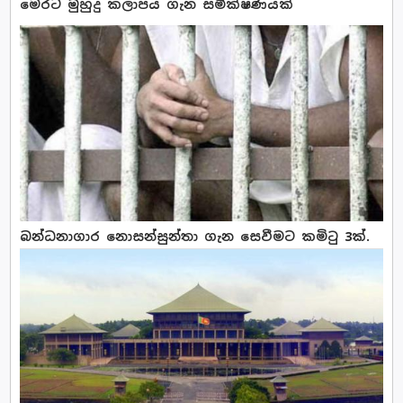
මෙරට මුහුදු කලාපය ගැන සමීක්ෂණයක්
බන්ධනාගාර නොසන්සුන්තා ගැන සෙවීමට කමිටු 3ක්.