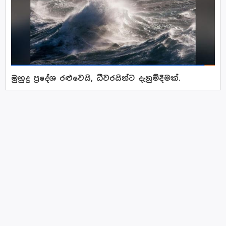
මුහුදු ප්‍රදේශ රළුවෙයි, ධීවරයින්ට දැනුම්දීමක්.