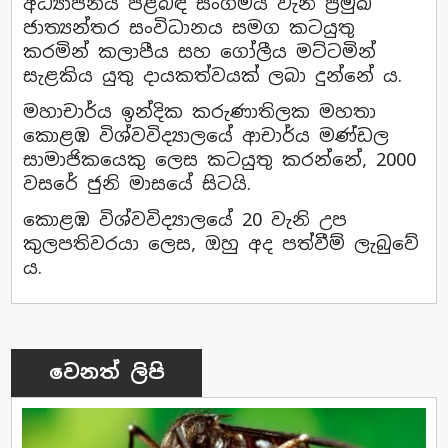
අධ්‍යාපනය පිළිබඳ සංගමය වැනි ප්‍රමුඛ
ජාත්‍යන්තර සංවිධානය සමග කටයුතු
කරමින් කලාපීය සහ ගෝලීය මට්ටමින්
සැළකිය යුතු දායකත්වයක් ලබා දුන්නේ ය.
මහාචාර්ය ඉන්දික කරුණාතිලක මහතා
කොළඹ විශ්වවිද්‍යාලයේ ආචාර්ය මණ්ඩල
සාමාජිකයෙකු ලෙස කටයුතු කරන්නේ, 2000
වසරේ ජුනි මාසයේ සිටයි.
කොළඹ විශ්වවිද්‍යාලයේ 20 වැනි උප
කුලපතිවරයා ලෙස, ඔහු අද පත්වීම් ලැබුවේ
ය.
වෙනත් ලිපි