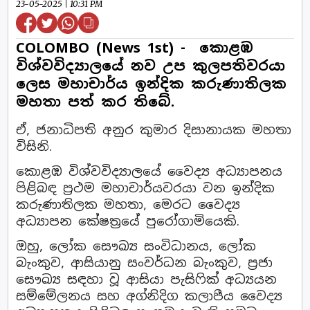
23-05-2025 | 10:31 PM
COLOMBO (News 1st) - කොළඹ
විශ්වවිද්‍යාලයේ නව උප කුලපතිවරයා
ලෙස මහාචාර්ය ඉන්දික කරුණාතිලක
මහතා පත් කර තිබේ.
ඒ, ජනාධිපති අනුර කුමාර දිසානායක මහතා
විසිනි.
කොළඹ විශ්වවිද්‍යාලයේ වෛද්‍ය අධ්‍යාපනය
පිළිබඳ ප්‍රථම මහාචාර්යවරයා වන ඉන්දික
කරුණාතිලක මහතා, මෙරට වෛද්‍ය
අධ්‍යාපන කේෂත්‍රයේ පුරෝගාමියෙකි.
ඔහු, ලෝක සෞඛ්‍ය සංවිධානය, ලෝක
බැංකුව, ආසියානු සංවර්ධන බැංකුව, ප්‍රජා
සෞඛ්‍ය සඳහා වූ ආසියා පැසිෆික් අධ්‍යයන
සම්මේලනය සහ අග්නිදිග කලාපීය වෛද්‍ය