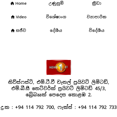
Home
උණුසුම්
ක්‍රීඩා
home
Video
විශේෂාංග
ව්‍යාපාරික
home
සජීව
දේශීය
විදේශීය
home
නිව්ස්ෆස්ට්, එම්.ටී.වී චැනල් ප්‍රයිවට් ලිමිටඩ්,
එම්.බී.සී නෙට්වර්ක් ප්‍රයිවට් ලිමිටඩ් 45/3,
බ්‍රේබෲක් පෙදෙස කොළඹ 2.
දු.ක : +94 114 792 700, ෆැක්ස් : +94 114 792 733