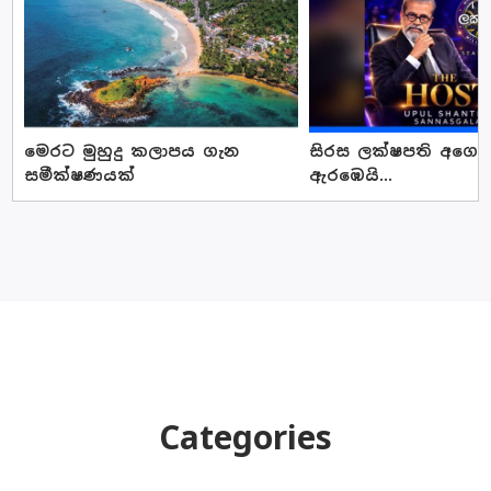
මෙරට මුහුදු කලාපය ගැන
සිරස ලක්ෂපති අගෝස්
සමීක්ෂණයක්
ඇරඹෙයි...
Categories