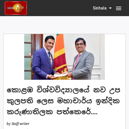
menu
Sinhala
කොළඹ විශ්වවිද්‍යාලයේ නව උප
කුලපති ලෙස මහාචාර්ය ඉන්දික
කරුණාතිලක පත්කෙරේ....
by Staff writer