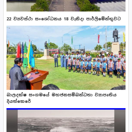
22 ව්‍යවස්ථා සංශෝධනය 18 වැනිදා පාර්ලිමේන්තුවට
බාලදක්ෂ සංගමයේ මහජනසම්බන්ධතා ව්‍යාපෘතිය
දියත්කෙරේ