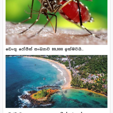
ඩෙංගු රෝගීන් සංඛ්‍යාව 89,000 ඉක්මවයි..