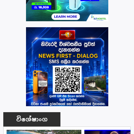
විශේෂාංග