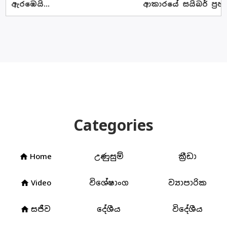
ඇරඹෙයි...
ආකාරයේ සයිබර් ප්‍රහ
Categories
Home
උණුසුම්
ක්‍රීඩා
home
Video
විශේෂාංග
ව්‍යාපාරික
home
සජීව
දේශීය
විදේශීය
home