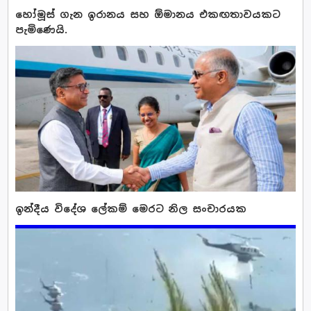
හෝමූස් ගැන ඉරානය සහ ඕමානය එකඟතාවයකට
පැමිණෙයි.
ඉන්දීය විදේශ ලේකම් මෙරට නිල සංචාරයක