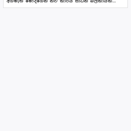
අගමැති මෝදිගෙන් නව කාර්ය සාධන බලකායක්...