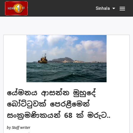
menu
Sinhala
යේමනය ආසන්න මුහුදේ
බෝට්ටුවක් පෙරළීමෙන්
සංක්‍රමණිකයන් 68 ක් මරුට..
by Staff writer