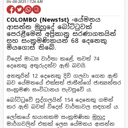
04-08-2025 | 7:26 AM
යේමනය
COLOMBO (News1st) -
ආසන්න මුහුදේ බෝට්ටුවක්
පෙරළීමෙන් අප්‍රිකානු සරණාගතයින්
සහ සංක්‍රමණිකයන් 68 දෙනෙකු
මියගොස් තිබේ.
විදෙස් මාධ්‍ය වාර්තා කළේ, තවත් 74
දෙනෙකු අතුරුදන්ව ඇති බවයි.
අනතුරින් 12 දෙනෙකු දිවි ගලවා ගෙන ඇති
බව යේමනයේ එක්සත් ජාතීන්ගේ ජාත්‍යන්තර
සංක්‍රමණ සංවිධානය පැවසුවේ ය.
බෝට්ටුවේ පුද්ගලයින් 154 දෙනෙකු ගමන්
කර ඇති බවත් විදෙස් වාර්තාවල සඳහන් ය.
ලෝකයේ භයානකම සංක්‍රමණික මුහුදු
මාර්ගවලින් එකක් ලෙස යේමනය ආසන්න