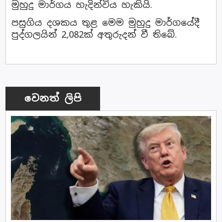
මුහුදු මාර්ගය හැදින්විය හැකියි.
පසුගිය දශකය තුළ මෙම මුහුදු මාර්ගයේදී
පුද්ගලයින් 2,082ක් අතුරුදන් වී තිබේ.
වෙනත් ලිපි