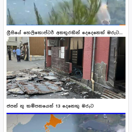
ග්‍රීසියේ හෙලිකොප්ටර් අනතුරකින් දෙදෙනෙක් මරුට...
ජපන් භූ කම්පනයෙන් 13 දෙනෙකු මරුට