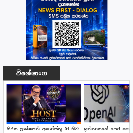
විශේෂාංග
සිරස ලක්ෂපති අගෝස්තු 01 සිට
ඉතිහාසයේ පෙර නොවූ