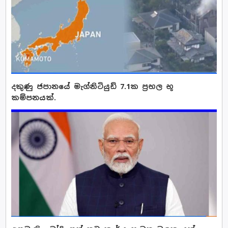
දකුණු ජපානයේ මැග්නිටියුඩ් 7.1ක ප්‍රභල භූ
කම්පනයක්.