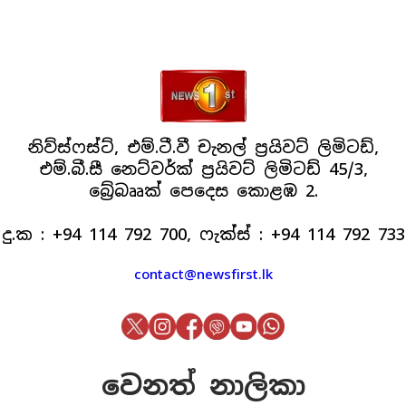
නිව්ස්ෆස්ට්, එම්.ටී.වී චැනල් ප්‍රයිවට් ලිමිටඩ්,
එම්.බී.සී නෙට්වර්ක් ප්‍රයිවට් ලිමිටඩ් 45/3,
බ්‍රේබෲක් පෙදෙස කොළඹ 2.
දු.ක : +94 114 792 700, ෆැක්ස් : +94 114 792 733
contact@newsfirst.lk
වෙනත් නාලිකා