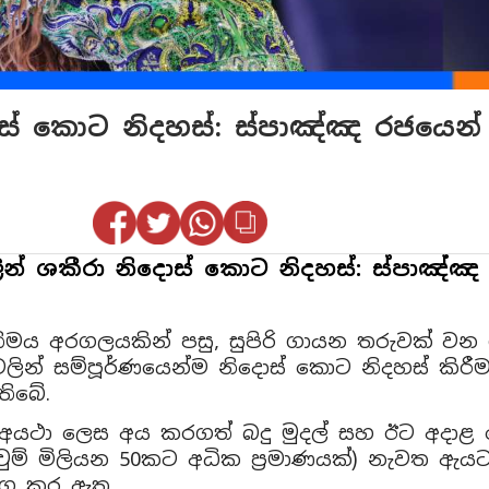
ස් කොට නිදහස්: ස්පාඤ්ඤ රජයෙන් 
න් ශකීරා නිදොස් කොට නිදහස්: ස්පාඤ්ඤ 
ිමය අරගලයකින් පසු, සුපිරි ගායන තරුවක් වන ශක
වලින් සම්පූර්ණයෙන්ම නිදොස් කොට නිදහස් කිර
තිබේ.
අයථා ලෙස අය කරගත් බදු මුදල් සහ ඊට අදාළ 
්‍ය පවුම් මිලියන 50කට අධික ප්‍රමාණයක්) නැවත
ෝග කර ඇත.