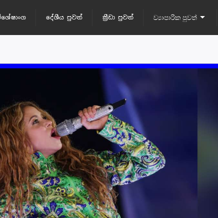
ිශේෂාංග
දේශීය පුවත්
ක්‍රීඩා පුවත්
ව්‍යාපාරික පුවත්