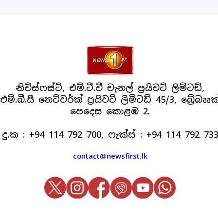
නිව්ස්ෆස්ට්, එම්.ටී.වී චැනල් ප්‍රයිවට් ලිමිටඩ්,
එම්.බී.සී නෙට්වර්ක් ප්‍රයිවට් ලිමිටඩ් 45/3, බ්‍රේබෲක
පෙදෙස කොළඹ 2.
දු.ක : +94 114 792 700, ෆැක්ස් : +94 114 792 73
contact@newsfirst.lk