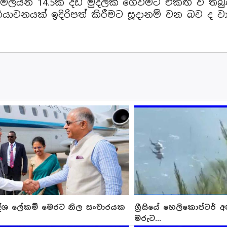
මිලියන 14.5ක දඩ මුදලක් ගෙවීමට එකඟ වී තිබු
චනයක් ඉදිරිපත් කිරීමට සූදානම් වන බව ද වාර
දේශ ලේකම් මෙරට නිල සංචාරයක
ග්‍රීසියේ හෙලිකොප්ටර්
මරුට...