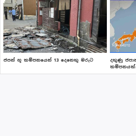
ජපන් භූ කම්පනයෙන් 13 දෙනෙකු මරුට
දකුණු ජපාන
කම්පනයක්