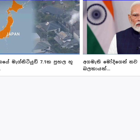
යේ මැග්නිටියුඩ් 7.1ක ප්‍රභල භූ
අගමැති මෝදිගෙන් නව 
.
බලකායක්...