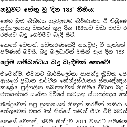
නඩුවට හේතු වූ 'දින 183' නීතිය:
මෙම මුළු නීතිමය ගැටලුවම නිර්මාණය වී තිබුණේ
පුද්ගලයෙකු වසරක් තුළ දින 183කට වඩා එරට රැ
රජයට බදු ගෙවීමට බැඳී සිටී.
කෙසේ වෙතත්, අධිකරණයේදී තහවුරු වී ඇත්තේ 2
පමණක් බවයි. බදු බලධාරීන් විසින් ඇය දින 18
ප්‍රේම සම්බන්ධය බදු බැඳීමක් නොවේ!
එමෙන්ම, එවකට බාර්සිලෝනා පාපන්දු ක්‍රීඩක ජ
ඇයගේ ප්‍රධාන ආර්ථික කේන්ද්‍රස්ථානය ස්පාඤ්
කළේය. පුද්ගලික සබඳතාවක් නීතිමය විවාහ බ
ජාත්‍යන්තර සංගීත දිවියේ කටයුතු ස්පාඤ්ඤය කේන
තීන්දුවෙන් පසු ප්‍රකාශයක් නිකුත් කරමින් ශකීරා
හේතුවෙන් වසර 8ක් තිස්සේ තමන් පීඩා විඳි බවත
කෙසේ වෙතත්, මෙම තීන්දුව 2011 වසරට පමණක්