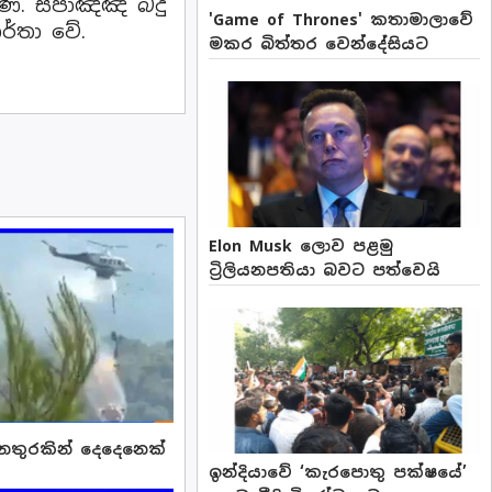
ණි. ස්පාඤ්ඤ බදු
'Game of Thrones' කතාමාලාවේ
්තා වේ.
මකර බිත්තර වෙන්දේසියට
Elon Musk ලොව පළමු
ට්‍රිලියනපතියා බවට පත්වෙයි
 අනතුරකින් දෙදෙනෙක්
ඉන්දියාවේ ‘කැරපොතු පක්ෂයේ’