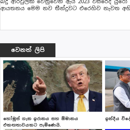
බදු ආරවුලක් වෙනුවෙන් ඇය 2023 වසරේදී යුරෝ 
ආයතනය මෙම නව තීන්දුවට එරෙහිව නැවත අභියා
වෙනත් ලිපි
හෝමූස් ගැන ඉරානය සහ ඕමානය
ඉන්දීය වි
එකඟතාවයකට පැමිණෙයි.