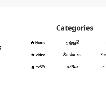
Categories
Home
උණුසුම්
home
්
Video
විශේෂාංග
ව්‍
home
3
සජීව
දේශීය
ව
home