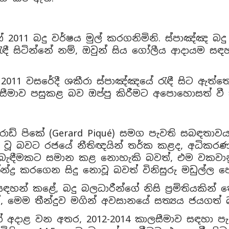
 2011 බදු වර්ෂය මුල් කරගනිමිනි. ස්පාඤ්ඤ බදු
ඳී සිටින්නේ නම්, ඔවුන් සිය ගෝලීය ආදායම සඳ
011 වසරේදී ශකීරා ස්පාඤ්ඤයේ රැඳී සිට ඇත්තේ
3 සීමාව පසුකළ බව ඔප්පු කිරීමට අපොහොසත් වී 
ෙරාඩ් පිකේ (Gerard Piqué) සමග පැවති සබඳතාව
ඤය වූ බවට රජයේ නීතිඥයින් තර්ක කළද, අධිකරණය
දු බැඳීමකට සමාන කළ නොහැකි බවත්, එම වකව
්ද්‍ර කරගෙන සිදු නොවූ බවත් විනිසුරු මඩුල්ල ප
 සඳහන් කළේ, බදු බලධාරීන්ගේ නිසි ප්‍රමිතියකින් 
්, මෙම තීන්දුව මගින් අවසානයේ සත්‍යය ජයගත් 
 අදාළ වන අතර, 2012-2014 කාලසීමාව සඳහා ප