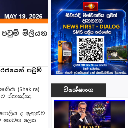
පවුම් මිලියන
රජයෙන් පවුම්
ීරා (Shakira)
විශේෂාංග
ීමට ස්පාඤ්ඤ
පොලිය ද ඇතුළුව
 ඇයට ගෙවන ලෙස