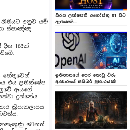
සිරස ලක්ෂපති අගෝස්තු 01 සිට
 නීතියට අනුව යම්
ඇරඹෙයි...
හා ස්පාඤ්ඤ
 දින 163ක්
තිබේ.
ය හේතුවෙන්
ඉතිහාසයේ පෙර නොවූ විරූ
ආකාරයේ සයිබර් ප්‍රහාරයක්!
 එය ප්‍රතික්ෂේප
ානුවේ ඇයගේ
ෙන්වා දුන්නේය.
තොර ක්‍රියාකලාපය
බවත්ය.
ැනනැඟුණු වෙනත්