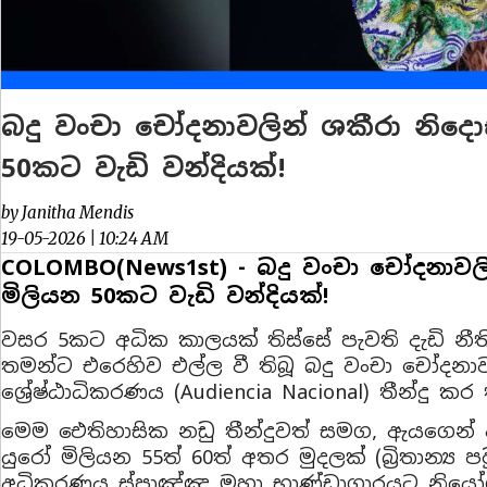
බදු වංචා චෝදනාවලින් ශකීරා නිදො
50කට වැඩි වන්දියක්!
by Janitha Mendis
19-05-2026 | 10:24 AM
COLOMBO(News1st) - බදු වංචා චෝදනාවලි
මිලියන 50කට වැඩි වන්දියක්!
වසර 5කට අධික කාලයක් තිස්සේ පැවති දැඩි නීත
තමන්ට එරෙහිව එල්ල වී තිබූ බදු වංචා චෝදනා
ශ්‍රේෂ්ඨාධිකරණය (Audiencia Nacional) තීන්දු කර 
මෙම ඓතිහාසික නඩු තීන්දුවත් සමග, ඇයගෙන් 
යුරෝ මිලියන 55ත් 60ත් අතර මුදලක් (බ්‍රිතාන
අධිකරණය ස්පාඤ්ඤ මහා භාණ්ඩාගාරයට නිය