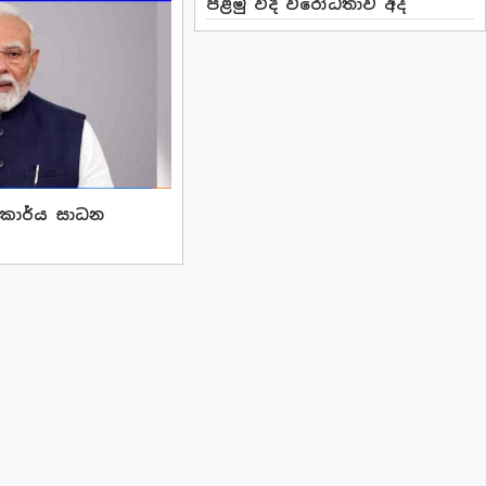
පළමු වීදි විරෝධතාව අද
කාර්ය සාධන