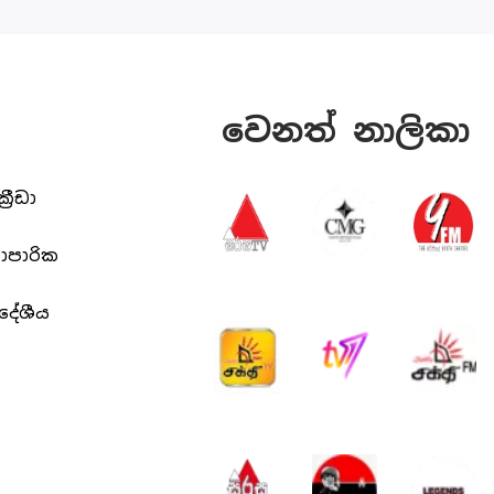
වෙනත් නාලිකා
ක්‍රීඩා
යාපාරික
ිදේශීය