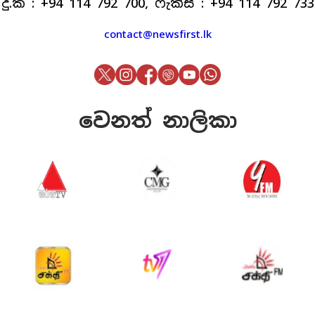
දු.ක : +94 114 792 700, ෆැක්ස් : +94 114 792 733
contact@newsfirst.lk
වෙනත් නාලිකා