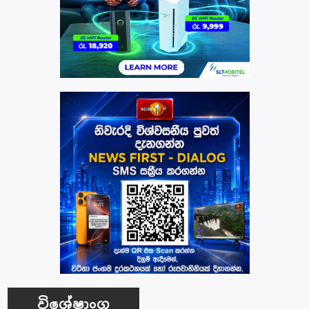
විශේෂාංග