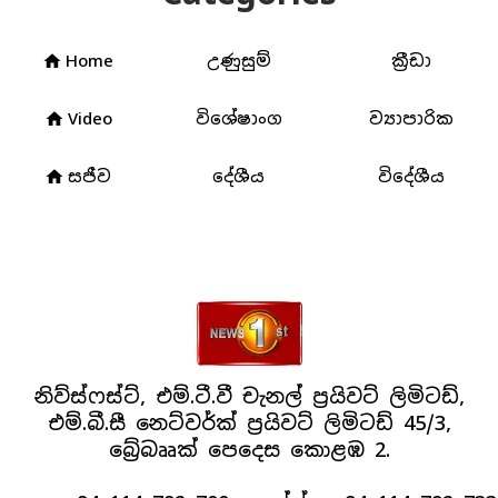
Home
උණුසුම්
ක්‍රීඩා
home
Video
විශේෂාංග
ව්‍යාපාරික
home
සජීව
දේශීය
විදේශීය
home
නිව්ස්ෆස්ට්, එම්.ටී.වී චැනල් ප්‍රයිවට් ලිමිටඩ්,
එම්.බී.සී නෙට්වර්ක් ප්‍රයිවට් ලිමිටඩ් 45/3,
බ්‍රේබෲක් පෙදෙස කොළඹ 2.