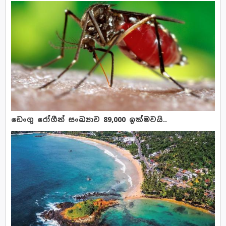
ඩෙංගු රෝගීන් සංඛ්‍යාව 89,000 ඉක්මවයි..