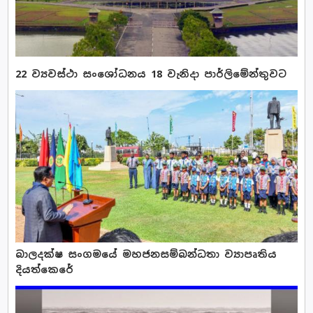
22 ව්‍යවස්ථා සංශෝධනය 18 වැනිදා පාර්ලිමේන්තුවට
බාලදක්ෂ සංගමයේ මහජනසම්බන්ධතා ව්‍යාපෘතිය
දියත්කෙරේ