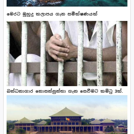
මෙරට මුහුදු කලාපය ගැන සමීක්ෂණයක්
බන්ධනාගාර නොසන්සුන්තා ගැන සෙවීමට කමිටු 3ක්.