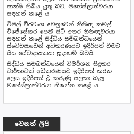
සාක්ෂි තිබිය යුතු බව, මහේස්ත්‍රාත්වරයා
සඳහන් කළේ ය.
විමල් වීරවංශ වෙනුවෙන් නීතිඥ කමල්
විජේසේකර පෙනී සිටි අතර නීතිඥවරයා
සඳහන් කළේ සිද්ධිය සම්බන්ධයෙන්
ස්වේච්ඡාවෙන් අධිකරණයට ඉදිරිපත් වීමට
සිය සේවාදායකයා සූදානම් බවයි.
සිද්ධිය සම්බන්ධයෙන් විමර්ශන සිදුකර
වාර්තාවක් අධිකරණයට ඉදිරිපත් කරන
ලෙස ඉදිරිපත් වූ කරුණු සලකා බැලූ
මහේස්ත්‍රාත්වරයා නියෝග කළේ ය.
වෙනත් ලිපි