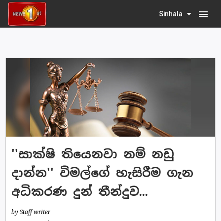
menu
Sinhala
''සාක්ෂි තියෙනවා නම් නඩු
දාන්න'' විමල්ගේ හැසිරීම ගැන
අධිකරණ දුන් තීන්දුව...
by Staff writer