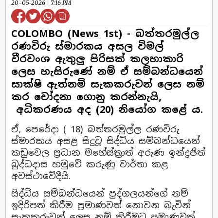
20-05-2026 | 7:16 PM
COLOMBO (News 1st) - බත්තරමුල්ල
රණවිරු ස්මාරකය අසල විමල්
වීරවංශ ඇතුලු පිරිසක් කලහාකාරි
ලෙස හැසිරුණේ නම් ඒ සම්බන්ධයෙන්
සාක්ෂි ඇත්නම් සැකකරුවන් ලෙස නම්
කර චෝදනා ගොනු කරන්නැයි,
අධිකරණය අද (20) නියෝග කළේ ය.
ඒ, පෙරේදා ( 18) බත්තරමුල්ල රණවිරු
ස්මාරකය අසළ සිදුවූ සිද්ධිය සම්බන්ධයෙන්
කඩුවෙල ප්‍රධාන මහේස්ත්‍රාත් අරුණ ඉන්ද්‍රජිත්
බුද්ධදාස හමුවේ කරුණු වාර්තා කළ
අවස්ථාවේදීයි.
සිද්ධිය සම්බන්ධයෙන් පුද්ගලයන්ගේ නම්
ඉදිරිපත් කිරීම ප්‍රමාණවත් නොවන බැවින්
සැකකරුවන් ලෙස නම් කිරීමට ප්‍රමාණවත්