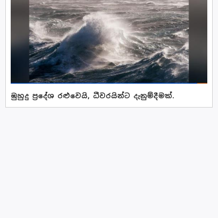
මුහුදු ප්‍රදේශ රළුවෙයි, ධීවරයින්ට දැනුම්දීමක්.