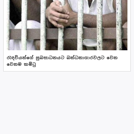
රැඳවියන්ගේ සුබසාධනයට බන්ධනාගාරවලට වෙන
වෙනම කමිටු