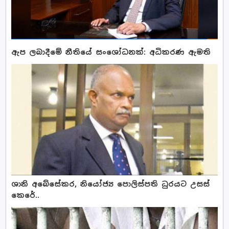
ඇප ලබාදීමේ නීතියේ සංශෝධනක්: අධිකරණ ඇමති
ශානි අබේසේකර, නියෝජ්‍ය පොලිස්පති ධුරයට උසස්
කෙරේ..