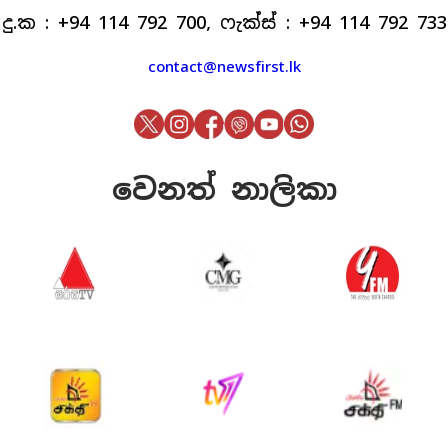
දු.ක : +94 114 792 700, ෆැක්ස් : +94 114 792 733
contact@newsfirst.lk
වෙනත් නාලිකා