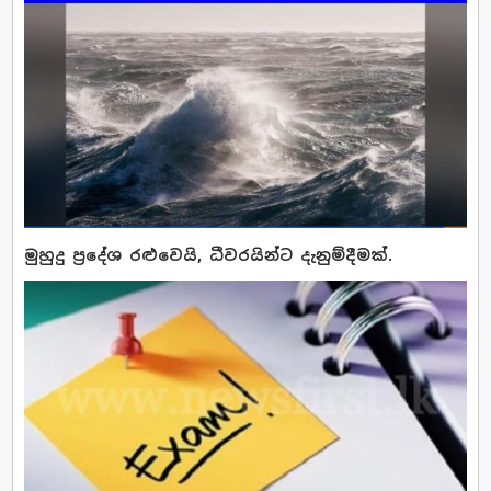
මුහුදු ප්‍රදේශ රළුවෙයි, ධීවරයින්ට දැනුම්දීමක්.