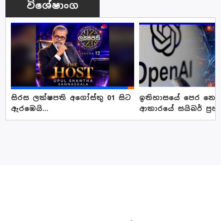
විශේෂාංග
සිරස ලක්ෂපති අගෝස්තු 01 සිට
ඉතිහාසයේ පෙර නොවූ
ඇරඹෙයි...
ආකාරයේ සයිබර් ප්‍රහ