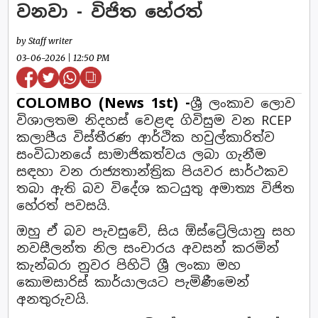
වනවා - විජිත හේරත්
by Staff writer
03-06-2026 | 12:50 PM
COLOMBO (News 1st) -
ශ්‍රී ලංකාව ලොව
විශාලතම නිදහස් වෙළඳ ගිවිසුම වන RCEP
කලාපීය විස්තීරණ ආර්ථික හවුල්කාරිත්ව
සංවිධානයේ සාමාජිකත්වය ලබා ගැනීම
සඳහා වන රාජ්‍යතාන්ත්‍රික පියවර සාර්ථකව
තබා ඇති බව විදේශ කටයුතු අමාත්‍ය විජිත
හේරත් පවසයි.
ඔහු ඒ බව පැවසුවේ, සිය ඕස්ට්‍රේලියානු සහ
නවසීලන්ත නිල සංචාරය අවසන් කරමින්
කැන්බරා නුවර පිහිටි ශ්‍රී ලංකා මහ
කොමසාරිස් කාර්යාලයට පැමිණීමෙන්
අනතුරුවයි.