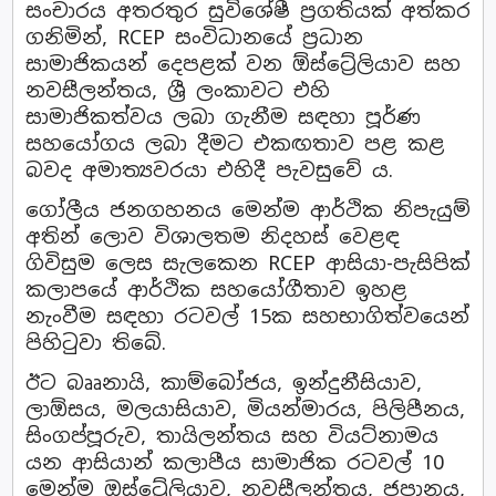
සංචාරය අතරතුර සුවිශේෂී ප්‍රගතියක් අත්කර
ගනිමින්, RCEP සංවිධානයේ ප්‍රධාන
සාමාජිකයන් දෙපළක් වන ඕස්ට්‍රේලියාව සහ
නවසීලන්තය, ශ්‍රී ලංකාවට එහි
සාමාජිකත්වය ලබා ගැනීම සඳහා පූර්ණ
සහයෝගය ලබා දීමට එකඟතාව පළ කළ
බවද අමාත්‍යවරයා එහිදී පැවසුවේ ය.
ගෝලීය ජනගහනය මෙන්ම ආර්ථික නිපැයුම්
අතින් ලොව විශාලතම නිදහස් වෙළඳ
ගිවිසුම ලෙස සැලකෙන RCEP ආසියා-පැසිපික්
කලාපයේ ආර්ථික සහයෝගීතාව ඉහළ
නැංවීම සඳහා රටවල් 15ක සහභාගිත්වයෙන්
පිහිටුවා තිබේ.
ඊට බෲනායි, කාම්බෝජය, ඉන්දුනීසියාව,
ලාඕසය, මලයාසියාව, මියන්මාරය, පිලිපීනය,
සිංගප්පූරුව, තායිලන්තය සහ වියට්නාමය
යන ආසියාන් කලාපීය සාමාජික රටවල් 10
මෙන්ම ඔස්ට්‍රේලියාව, නවසීලන්තය, ජපානය,