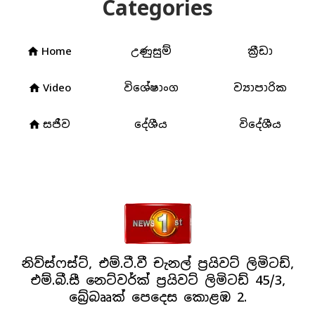
Categories
Home
උණුසුම්
ක්‍රීඩා
home
Video
විශේෂාංග
ව්‍යාපාරික
home
සජීව
දේශීය
විදේශීය
home
නිව්ස්ෆස්ට්, එම්.ටී.වී චැනල් ප්‍රයිවට් ලිමිටඩ්,
එම්.බී.සී නෙට්වර්ක් ප්‍රයිවට් ලිමිටඩ් 45/3,
බ්‍රේබෲක් පෙදෙස කොළඹ 2.