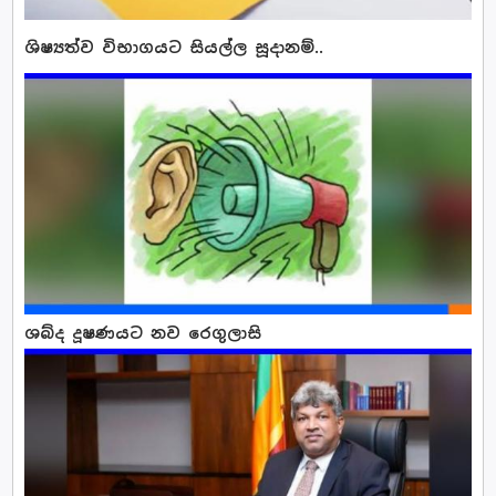
ශිෂ්‍යත්ව විභාගයට සියල්ල සූදානම්..
ශබ්ද දූෂණයට නව රෙගුලාසි