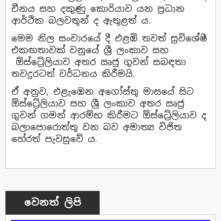
චීනය සහ දකුණු කොරියාව යන ප්‍රධාන
ආර්ථික බලවතුන් ද ඇතුළත් ය.
මෙම නිල සංචාරයේ දී එළඹි තවත් සුවිශේෂී
එකඟතාවක් වනුයේ ශ්‍රී ලංකාව සහ
ඕස්ට්‍රේලියාව අතර ඍජු ගුවන් සබඳතා
තවදුරටත් වර්ධනය කිරීමයි.
ඒ අනුව, එළැඹෙන අගෝස්තු මාසයේ සිට
ඕස්ට්‍රේලියාව සහ ශ්‍රී ලංකාව අතර ඍජු
ගුවන් ගමන් ආරම්භ කිරීමට ඕස්ට්‍රේලියාව ද
බලාපොරොත්තු වන බව අමාත්‍ය විජිත
හේරත් පැවසුවේ ය.
වෙනත් ලිපි