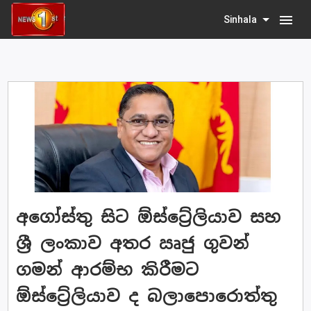
menu
Sinhala
අගෝස්තු සිට ඕස්ට්‍රේලියාව සහ
ශ්‍රී ලංකාව අතර ඍජු ගුවන්
ගමන් ආරම්භ කිරීමට
ඕස්ට්‍රේලියාව ද බලාපොරොත්තු