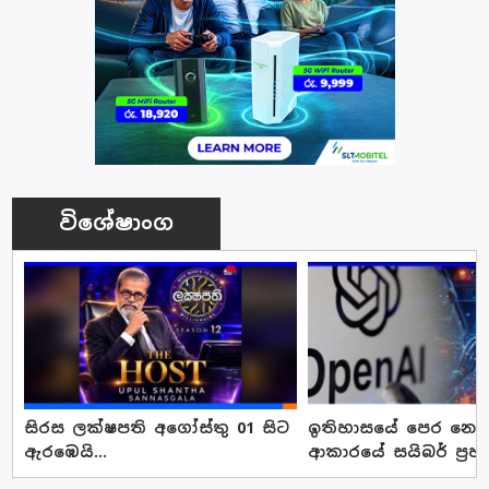
විශේෂාංග
සිරස ලක්ෂපති අගෝස්තු 01 සිට
ඉතිහාසයේ පෙර නොවූ
ඇරඹෙයි...
ආකාරයේ සයිබර් ප්‍රහ