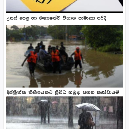
උසස් පෙළ හා ශිෂ්‍යෂත්ව විභාග සාමාන්‍ය පරිදි
දිස්ත්‍රික්ක කිහිපයකට ත්‍රිවිධ හමුදා සහන කණ්ඩායම්