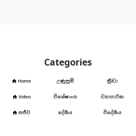
Categories
Home
උණුසුම්
ක්‍රීඩා
home
Video
විශේෂාංග
ව්‍යාපාරික
home
සජීව
දේශීය
විදේශීය
home