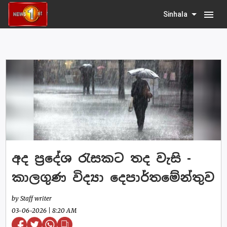
menu
Sinhala
අද ප්‍රදේශ රැසකට තද වැසි -
කාලගුණ විද්‍යා දෙපාර්තමේන්තුව
by Staff writer
03-06-2026 | 8:20 AM