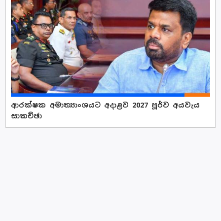
ආරක්ෂක අමාත්‍යාංශයට අදාළව 2027 පූර්ව අයවැය
සාකච්ඡා