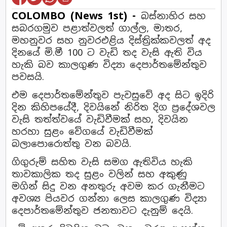
COLOMBO (News 1st) -
බස්නාහිර සහ
සබරගමුව පළාත්වලත් ගාල්ල, මාතර,
මහනුවර සහ නුවරඑළිය දිස්ත්‍රික්කවලත් අද
දිනයේ මි.මී 100 ට වැඩි තද වැසි ඇති විය
හැකි බව කාලගුණ විද්‍යා දෙපාර්තමේන්තුව
පවසයි.
එම දෙපාර්තමේන්තුව පැවසුවේ අද සිට ඉදිරි
දින කිහිපයේදී, දිවයිනේ නිරිත දිග ප්‍රදේශවල
වැසි තත්ත්වයේ වැඩිවීමක් සහ, දිවයින
හරහා සුළං වේගයේ වැඩිවීමක්
බලාපොරොත්තු වන බවයි.
ගිගුරුම් සහිත වැසි සමග ඇතිවිය හැකි
තාවකාලික තද සුළං වලින් සහ අකුණු
මගින් සිදු වන අනතුරු අවම කර ගැනීමට
අවශ්‍ය පියවර ගන්නා ලෙස කාලගුණ විද්‍යා
දෙපාර්තමේන්තුව ජනතාවට දැනුම් දෙයි.