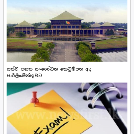
සත්ව පනත සංශෝධන කෙටුම්පත අද
පාර්ලිමේන්තුවට