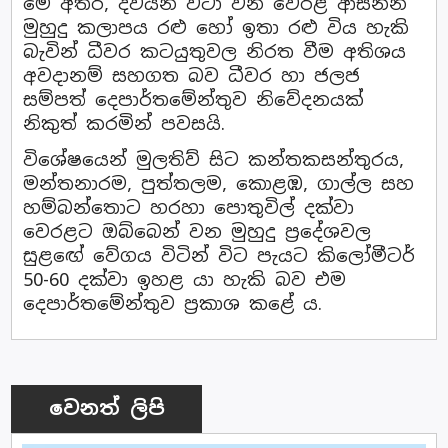
මේ අතර, දිවයින වටා වන වෙරළ ආසන්න
මුහුදු කලාපය රළු හෝ ඉතා රළු විය හැකි
බැවින් ධීවර කටයුතුවල නිරත වීම අතිශය
අවදානම් සහගත බව ධීවර හා ජලජ
සම්පත් දෙපාර්තමේන්තුව නිවේදනයක්
නිකුත් කරමින් පවසයි.
විශේෂයෙන් මුලතිව් සිට කන්තකසන්තුරය,
මන්තනාරම, පුත්තලම, කොළඹ, ගාල්ල සහ
හම්බන්තොට හරහා පොතුවිල් දක්වා
වෙරළට ඔබ්බෙන් වන මුහුදු ප්‍රදේශවල
සුළඟේ වේගය විටින් විට පැයට කිලෝමීටර්
50-60 දක්වා ඉහළ යා හැකි බව එම
දෙපාර්තමේන්තුව ප්‍රකාශ කළේ ය.
වෙනත් ලිපි