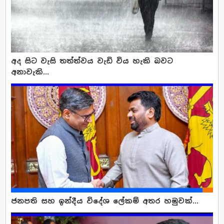
අද සිට වැසි තත්ත්වය වැඩි විය හැකි බවට
අනාවැකි...
ජනපති සහ ඉන්දීය විදේශ ලේකම් අතර හමුවක්...