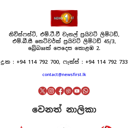
නිව්ස්ෆස්ට්, එම්.ටී.වී චැනල් ප්‍රයිවට් ලිමිටඩ්,
එම්.බී.සී නෙට්වර්ක් ප්‍රයිවට් ලිමිටඩ් 45/3,
බ්‍රේබෲක් පෙදෙස කොළඹ 2.
දු.ක : +94 114 792 700, ෆැක්ස් : +94 114 792 733
contact@newsfirst.lk
වෙනත් නාලිකා