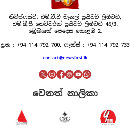
නිව්ස්ෆස්ට්, එම්.ටී.වී චැනල් ප්‍රයිවට් ලිමිටඩ්,
එම්.බී.සී නෙට්වර්ක් ප්‍රයිවට් ලිමිටඩ් 45/3,
බ්‍රේබෲක් පෙදෙස කොළඹ 2.
දු.ක : +94 114 792 700, ෆැක්ස් : +94 114 792 733
contact@newsfirst.lk
වෙනත් නාලිකා