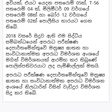
අවියක්, එයට යෙදන පතරොම් 05ක්, T-56
පතරොම් 04 ක්, මිලිමීටර් 09 වර්ගයේ
පතරොම් 08ක් හා බෝර 12 වර්ගයේ
පතරොම් 02ක් පොලීසිය භාරයට ගෙන
තිබේ.
2018 වසරේ සිදුව ඇති එම සිද්ධිය
සම්බන්ධයෙන් අපරාධ පරීක්ෂණ
දෙපාර්තමේන්තුවේ මනුෂ්‍ය ඝාතන හා
සංවිධානාත්මක අපරාධ විමර්ශන අංශයේ
මගින් විමර්ශනයක් ආරම්භ කර තිබුණේ
පොලිස්පතිවරයාට ලද පැමිණිල්ලක් මතයි.
අපරාධ පරීක්ෂණ දෙපාර්තමේන්තුවේ මනුෂ්‍ය
ඝාතන හා සංවිධානාත්මක අපරාධ විමර්ශන
අංශයේ නිලධාරින් විසින් වැඩිදුර විමර්ශන
සිදු කර තිබේ.