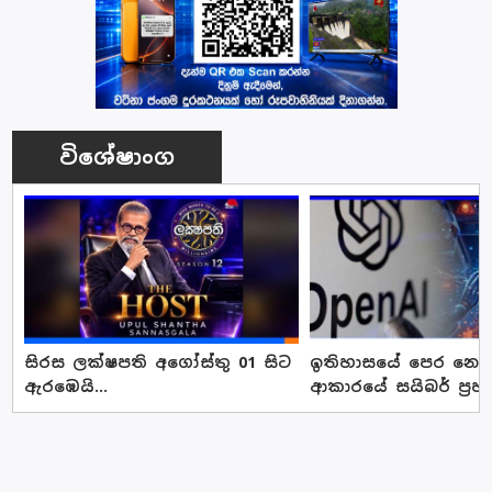
විශේෂාංග
සිරස ලක්ෂපති අගෝස්තු 01 සිට
ඉතිහාසයේ පෙර නොවූ
ඇරඹෙයි...
ආකාරයේ සයිබර් ප්‍රහ