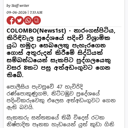
by Staff writer
09-06-2026 | 7:33 AM
COLOMBO(News1st) - නාරංගස්පිටිය,
කිරිඳිවැල ප්‍රදේශයේ පදිංචි විශ්‍රාමික
යුධ හමුදා සෙබලෙකු පැහැරගෙන
ගොස් අතුරුදන් කිරීමේ සිද්ධියක්
සම්බන්ධයෙන් සැකපිට පුද්ගලයෙකු
වසර 8කට පසු අත්අඩංගුවට ගෙන
තිබේ.
පොලීසිය පැවසුවේ 47 හැවිරිදි
රණ්පොකුණුගම, නිට්ටඹුව ප්‍රදේශයේ
පදිංචිකරුවෙකු එලෙස අත්අඩංගුවට ගෙන
ඇති බවයි.
සැකකරු සන්තකයේ තිබී විදෙස් රටක
නිෂ්පාදිත පෑනක හැඩයෙන් යුත් කුඩා ගිනි