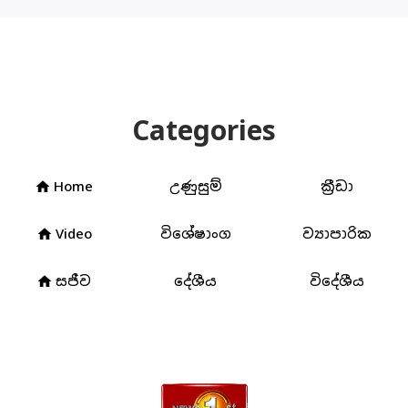
Categories
Home
උණුසුම්
ක්‍රීඩා
home
Video
විශේෂාංග
ව්‍යාපාරික
home
සජීව
දේශීය
විදේශීය
home