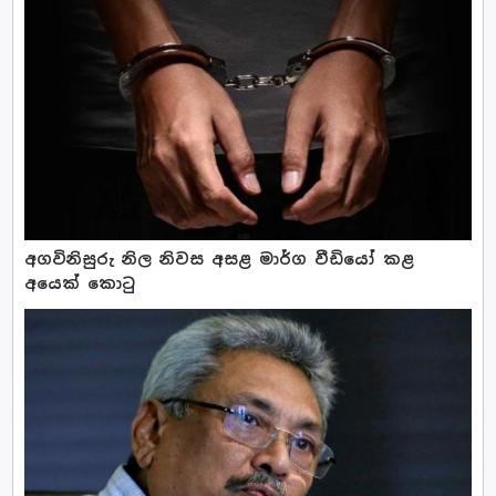
අගවිනිසුරු නිල නිවස අසළ මාර්ග වීඩියෝ කළ
අයෙක් කොටු