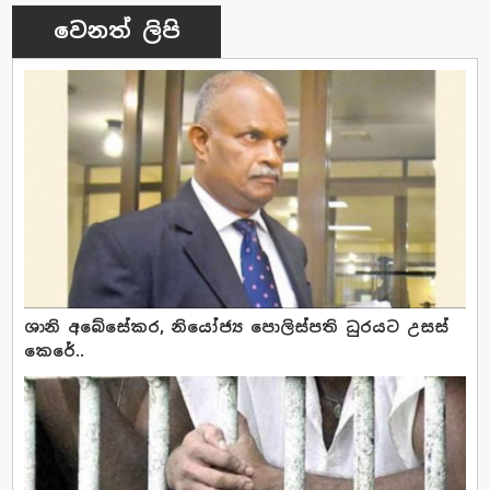
වෙනත් ලිපි
ශානි අබේසේකර, නියෝජ්‍ය පොලිස්පති ධුරයට උසස්
කෙරේ..