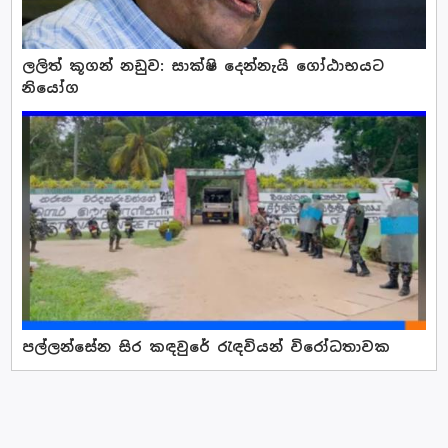
ලලිත් කූගන් නඩුව: සාක්ෂි දෙන්නැයි ගෝඨාභයට
නියෝග
පල්ලන්සේන සිර කඳවුරේ රැ ඳවියන් විරෝධතාවක