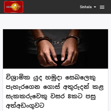
menu
Sinhala
විශ්‍රාමික යුද හමුදා සෙබලෙකු
පැහැරගෙන ගොස් අතුරුදන් කළ
සැකකරුවෙකු වසර 8කට පසු
අත්අඩංගුවට