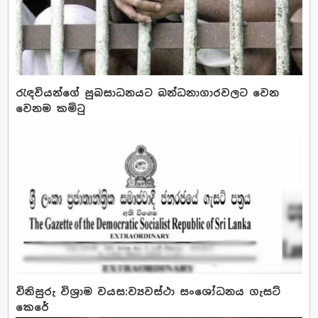
රැඳවියන්ගේ සුබසාධනයට බන්ධනාගාරවලට වෙන
වෙනම කමිටු
විනිසුරු විශ්‍රාම වයස:ව්‍යවස්ථා සංශෝධනය ගැසට්
කෙරේ