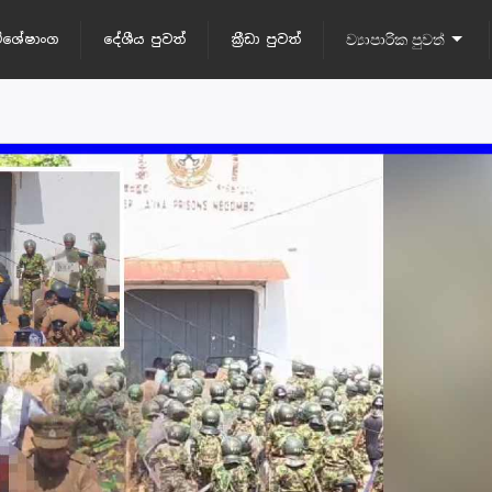
ිශේෂාංග
දේශීය පුවත්
ක්‍රීඩා පුවත්
ව්‍යාපාරික පුවත්