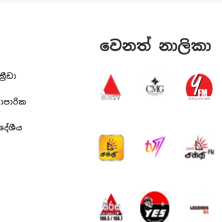
වෙනත් නාලිකා
ක්‍රීඩා
යාපාරික
ිදේශීය