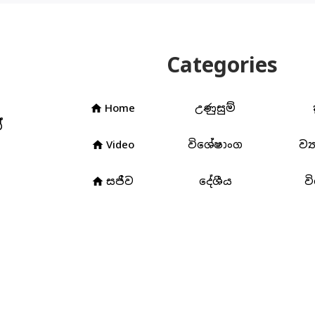
Categories
Home
උණුසුම්
home
්
Video
විශේෂාංග
ව්‍
home
3
සජීව
දේශීය
ව
home