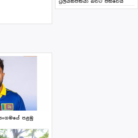
ට්‍රිලියනපතියා බවට පත්වෙයි
කට්සංගමයේ පළමු