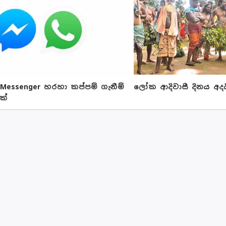
 Messenger හරහා කප්පම් ගැනීම්
ලෝක ආදිවාසී දිනය අදයි
ක්