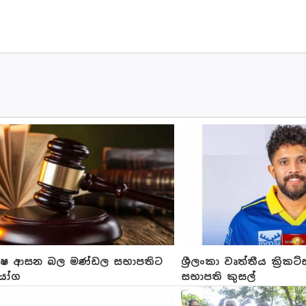
ක්ෂ ආසන බල මණ්ඩල සභාපතිට
ශ්‍රීලංකා වෘත්තීය ක්‍රි
ියෝග
සභාපති කුසල්