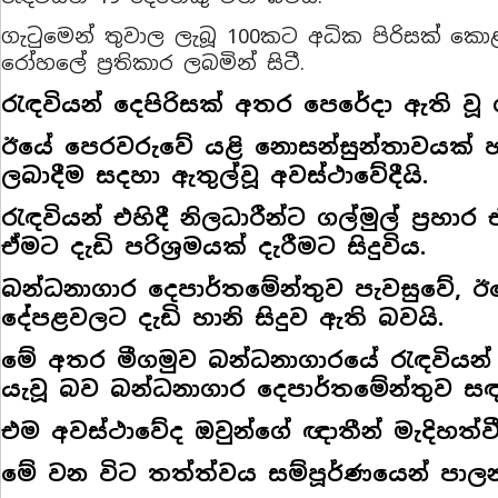
ගැටුමෙන් තුවාල ලැබූ 100කට අධික පිරිසක්
රෝහලේ ප්‍රතිකාර ලබමින් සිටී.
රැඳවියන් දෙපිරිසක් අතර පෙරේදා ඇති වූ
ඊයේ පෙරවරුවේ යළි නොසන්සුන්තාවයක් හ
ලබාදීම සදහා ඇතුල්වූ අවස්ථාවේදීයි.
රැඳවියන් එහිදී නිලධාරීන්ට ගල්මුල් ප්‍රහ
ඒමට දැඩි පරිශ්‍රමයක් දැරීමට සිදුවිය.
බන්ධනාගාර දෙපාර්තමේන්තුව පැවසුවේ, ඊය
දේපළවලට දැඩි හානි සිදුව ඇති බවයි.
මේ අතර මීගමුව බන්ධනාගාරයේ රැඳවියන
යැවූ බව බන්ධනාගාර දෙපාර්තමේන්තුව ස
එම අවස්ථාවේද ඔවුන්ගේ ඥාතීන් මැදිහත්ව
මේ වන විට තත්ත්වය සම්පූර්ණයෙන් පාල