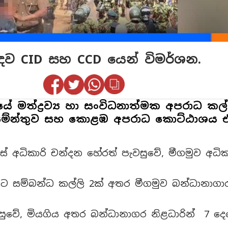
ඳව CID සහ CCD යෙන් විමර්ශන.
ේ මත්ද්‍රව්‍ය හා සංවිධනාත්මක අපරාධ ක
්තමේන්තුව සහ කොළඹ අපරාධ කොට්ඨාශය එ
ොලිස් අධිකාරි චන්දන හේරත් පැවසුවේ, මීගමුව 
වලට සම්බන්ධ කල්ලි 2ක් අතර මීගමුව බන්ධානාගා
ැවසුවේ, මියගිය අතර බන්ධානාගර නිළධාරින් 7 