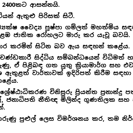
ාව 2400කට ආසන්නයි.
න් ඇතුළු පිරිසක් සිටී.
්‍යක්ෂ වෛද්‍ය පුෂ්පා ගම්ලත් මහත්මිය ස
ළඹ ජාතික රෝහලට මාරු කර යැවූ බවයි.
තිකාර කරමින් සිටින බව ඇය සඳහන් කළේය.
ණ්ඩකාරී සිද්ධිය සම්බන්ධයෙන් විධිමත් හා
ු, ඒ පිළිබඳ ගත යුතු ක්‍රියාමාර්ග සහ එවැන
 ඇතුළත් වාර්තාවක් ඉදිරිපත් කිරීම සඳහා
කළේය.
රේෂ්ඨාධිකරණ විනිසුරු ප්‍රියන්ත ප්‍රනාන්දු
ල්, ජනාධිපති නීතිඥ මිලින්ද ගුණතිලක සහ
්.
ලු කරුණු පුළුල් ලෙස විමර්ශනය කර, තම නි