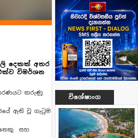
ල්ලි දෙකක් අතර
ක්ව විමර්ශන
අධිකරණයට කරුණු
විශේෂාංග
රයේ ඇති වූ ගැටුම
දෙනෙකු සහ