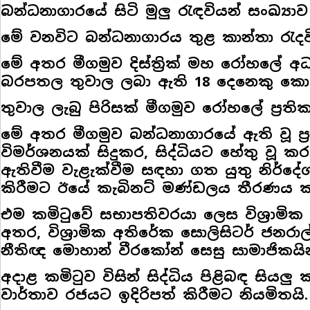
බන්ධනාගාරයේ සිටි මුලු රැඳවියන් සංඛ්‍ය
මේ වනවිට බන්ධනාගාරය තුළ කාන්තා රැදවිය
මේ අතර මීගමුව දිස්ත්‍රික් මහ රෝහලේ අධ
බරපතල තුවාල ලබා ඇති 18 දෙනෙකු කො
තුවාල ලැබු පිරිසක් මීගමුව රෝහලේ ප්‍ර
මේ අතර මීගමුව බන්ධනාගාරයේ ඇති වූ ප්‍රච
විමර්ශනයක් සිදුකර, සිද්ධියට හේතු වූ කරුණ
ඇතිවීම වැළැක්වීම සඳහා ගත යුතු නිර්දේශ
කිරීමට ඊයේ කැබිනට් මණ්ඩලය තීරණය 
එම කමිටුවේ සභාපතිවරයා ලෙස විශ්‍රාමික ශ්‍
අතර, විශ්‍රාමික අතිරේක සොලිසිටර් ජනරා
නීතිඥ මොහාන් වීරකෝන් සෙසු සාමාජිකයින
අදාළ කමිටුව විසින් සිද්ධිය පිළිබඳ සිය
වාර්තාව රජයට ඉදිරිපත් කිරීමට නියමිතයි.