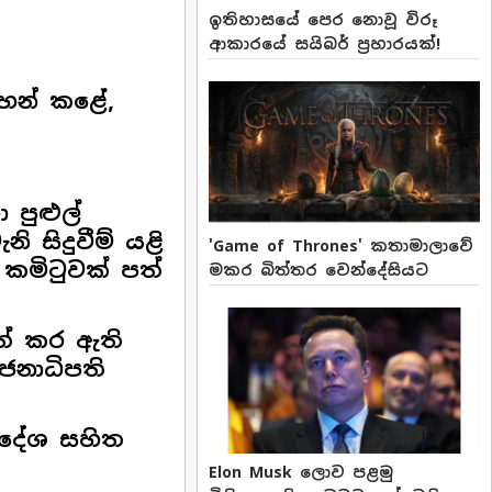
ඉතිහාසයේ පෙර නොවූ විරූ
ආකාරයේ සයිබර් ප්‍රහාරයක්!
ඳහන් කළේ,
 පුළුල්
ි සිදුවීම් යළි
'Game of Thrones' කතාමාලාවේ
 කමිටුවක් පත්
මකර බිත්තර වෙන්දේසියට
 පත් කර ඇති
 ජනාධිපති
ර්දේශ සහිත
Elon Musk ලොව පළමු