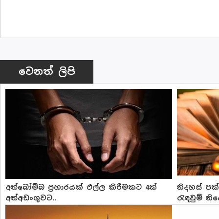
වෙනත් ලිපි
අත්බෝම්බ ප්‍රහාරයක් එල්ල කිරීමකට 4ක්
නිදහස් ප
අත්අඩංගුවට..
රැඳවුම් න