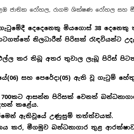
 කොළඹ ජාතික රෝහල, රාගම ශික්ෂණ රෝහල සහ 
 ගැටුමේදී දෙදෙනෙකු මියගොස් 38 දෙනෙකු ත
ටගත්තේ නිලධාරීන් පිරිසක් රැඳවියන්ට 
ාර එල්ල කර තිබූ අතර තුවාල ලැබූ පිරිස් ප
ේ(06) සහ පෙරේදා(05) ඇති වූ ගැටුම් හේත
් 700කට ආසන්න පිරිසක් වෙනත් බන්ධනා
ඳහන් කළේය.
ීමෙන් ඇතිවූයේ උණුසුම් තත්ත්වයක්.
නය කර, මීගමුව බන්ධනාගාර තුළ ආරක්ෂා