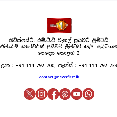
නිව්ස්ෆස්ට්, එම්.ටී.වී චැනල් ප්‍රයිවට් ලිමිටඩ්,
එම්.බී.සී නෙට්වර්ක් ප්‍රයිවට් ලිමිටඩ් 45/3, බ්‍රේබෲක
පෙදෙස කොළඹ 2.
දු.ක : +94 114 792 700, ෆැක්ස් : +94 114 792 73
contact@newsfirst.lk