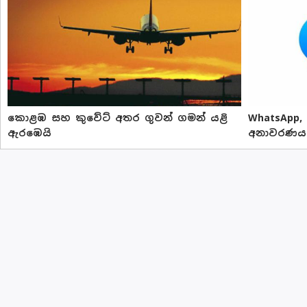
කොළඹ සහ කුවේට් අතර ගුවන් ගමන් යළි
WhatsApp,
ඇරඹෙයි
අනාවරණය