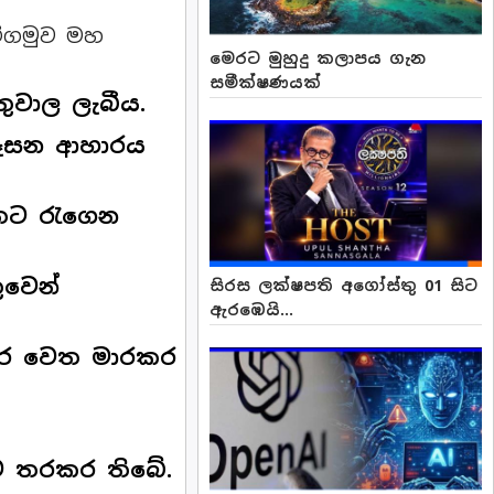
මීගමුව මහ
මෙරට මුහුදු කලාපය ගැන
සමීක්ෂණයක්
ුවාල ලැබීය.
උදෑසන ආහාරය
ිටතට රැගෙන
ුවෙන්
සිරස ලක්ෂපති අගෝස්තු 01 සිට
ඇරඹෙයි...
ගාර වෙත මාරකර
ව තරකර තිබේ.