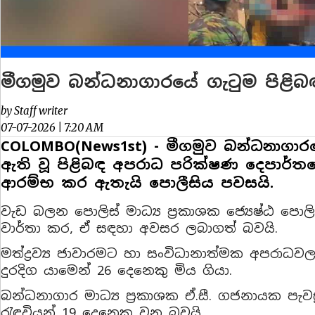
මීගමුව බන්ධනාගාරයේ ගැටුම පිළිබ
by Staff writer
07-07-2026 | 7:20 AM
COLOMBO(News1st) - මීගමුව බන්ධනාගාරය
ඇති වූ පිළිබඳ අපරාධ පරික්ෂණ දෙපාර
ආරම්භ කර ඇතැයි පොලීසිය පවසයි.
වැඩ බලන පොලිස් මාධ්‍ය ප්‍රකාශක ජ්‍යෙෂ්ඨ ප
වාර්තා කර, ඒ සඳහා අවසර ලබාගත් බවයි.
මත්ද්‍රව්‍ය ජාවාරමට හා සංවිධානාත්මක අපරාධ
දුරදිග යාමෙන් 26 දෙනෙකු මිය ගියා.
බන්ධනාගාර මාධ්‍ය ප්‍රකාශක ඒ.සී. ගජනායක ප
රැඳවියන් 19 දෙනෙකු වන බවයි.