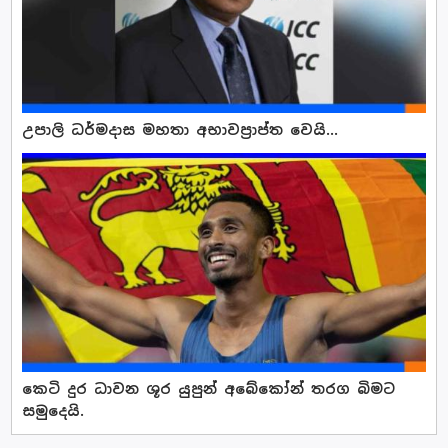
උපාලි ධර්මදාස මහතා අභාවප්‍රාප්ත වෙයි...
කෙටි දුර ධාවන ශූර යුපුන් අබේකෝන් තරග බිමට
සමුදෙයි.