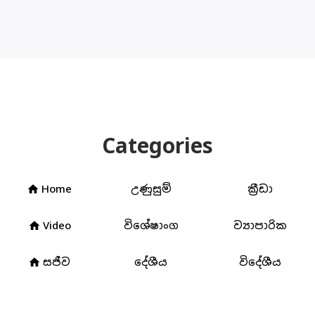
Categories
Home
උණුසුම්
ක්‍රීඩා
home
Video
විශේෂාංග
ව්‍යාපාරික
home
සජීව
දේශීය
විදේශීය
home