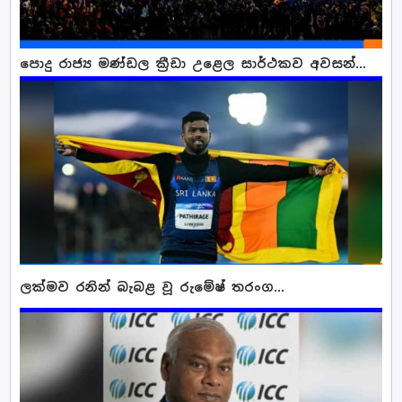
පොදු රාජ්‍ය මණ්ඩල ක්‍රීඩා උළෙල සාර්ථකව අවසන්...
ලක්මව රනින් බැබළ වූ රුමේෂ් තරංග...