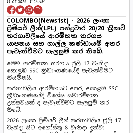
15-05-2026 | 11:24 AM
COLOMBO(News1st) - 2026 ලංකා
ප්‍රිමියර් ලීග්(LPL) පන්දුවාර 20/20 ක්‍රිකට්
තරගාවලියේ ආරම්භක තරගය
යාපනය සහ ගාල්ල කණ්ඩායම් අතර
පැවැත්වීමට සැලසුම් කර තිබේ.
මෙම ආරම්භක තරගය ජූලි 17 වැනිදා
කොළඹ SSC ක්‍රීඩාංගණයේදී පැවැත්වීමට
නියමිතයි.
තරගාවලිය ආරම්භයට පෙර, කොළඹ SSC
ක්‍රීඩාංගණයේදී විශේෂ සමාරම්භක
උත්සවයක් ද පැවැත්වීමට සැලසුම් කර
තිබේ.
2026 ලංකා ප්‍රිමියර් ලීග් තරගාවලිය ජූලි 17
වැනිදා සිට අගෝස්තු 8 වැනිදා දක්වා