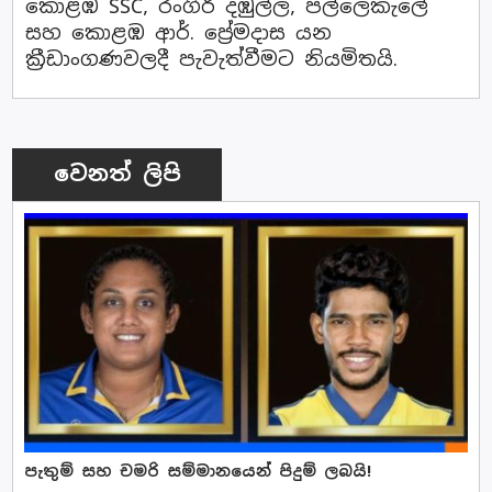
කොළඹ SSC, රංගිරි දඹුල්ල, පල්ලෙකැලේ
සහ කොළඹ ආර්. ප්‍රේමදාස යන
ක්‍රීඩාංගණවලදී පැවැත්වීමට නියමිතයි.
වෙනත් ලිපි
පැතුම් සහ චමරි සම්මානයෙන් පිදුම් ලබයි!