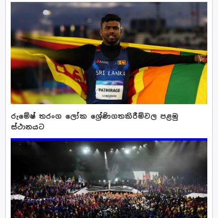
රුමේෂ් තරංග ලෝක ශ්‍රේණිගතකිරීම්වල පළමු
ස්ථානයට