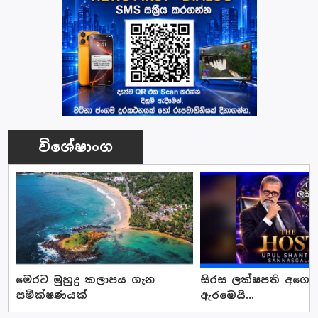
විශේෂාංග
මෙරට මුහුදු කලාපය ගැන
සිරස ලක්ෂපති අගෝස්
සමීක්ෂණයක්
ඇරඹෙයි...