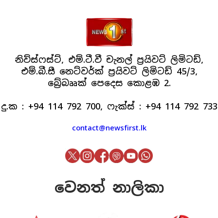
නිව්ස්ෆස්ට්, එම්.ටී.වී චැනල් ප්‍රයිවට් ලිමිටඩ්,
එම්.බී.සී නෙට්වර්ක් ප්‍රයිවට් ලිමිටඩ් 45/3,
බ්‍රේබෲක් පෙදෙස කොළඹ 2.
දු.ක : +94 114 792 700, ෆැක්ස් : +94 114 792 733
contact@newsfirst.lk
වෙනත් නාලිකා