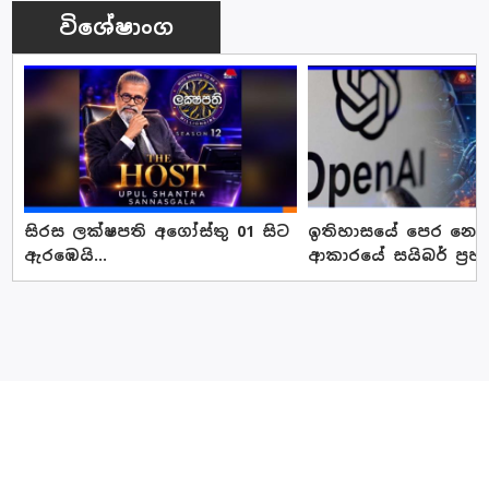
විශේෂාංග
සිරස ලක්ෂපති අගෝස්තු 01 සිට
ඉතිහාසයේ පෙර නොවූ
ඇරඹෙයි...
ආකාරයේ සයිබර් ප්‍රහ