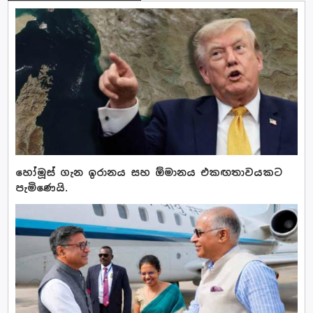
හෝමූස් ගැන ඉරානය සහ ඕමානය එකඟතාවයකට
පැමිණෙයි.