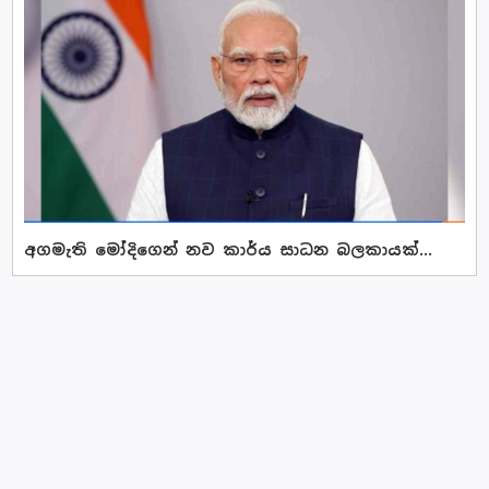
අගමැති මෝදිගෙන් නව කාර්ය සාධන බලකායක්...