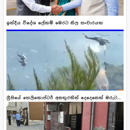
ඉන්දීය විදේශ ලේකම් මෙරට නිල සංචාරයක
ග්‍රීසියේ හෙලිකොප්ටර් අනතුරකින් දෙදෙනෙක් මරුට...