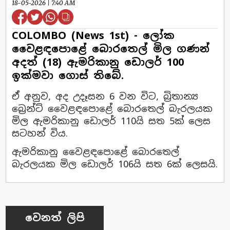
18-05-2026 | 7:40 AM
COLOMBO (News 1st) - ලෝක
වෙ‍ෙළඳපොළේ බොරතෙල් මිල ගණන්
අදත් (18) ඇමරිකානු ඩොලර් 100
ඉක්මවා ගොස් තිබේ.
ඒ අනුව, අද උදෑසන 6 වන විට, බ්‍රිතාන්‍ය
බ්‍රෙන්ට් වෙ‍ෙළඳපොළේ බොරතෙල් බැරලයක
මිල ඇමරිකානු ඩොලර් 110යි සත 5ක් ලෙස
සටහන් විය.
ඇමරිකානු වෙ‍ෙළඳපොළේ බොරතෙල්
බැරලයක මිල ඩොලර් 106යි සත 6ක් ලෙසයි.
වෙනත් ලිපි