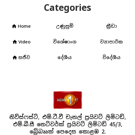
Categories
Home
උණුසුම්
ක්‍රීඩා
home
Video
විශේෂාංග
ව්‍යාපාරික
home
සජීව
දේශීය
විදේශීය
home
නිව්ස්ෆස්ට්, එම්.ටී.වී චැනල් ප්‍රයිවට් ලිමිටඩ්,
එම්.බී.සී නෙට්වර්ක් ප්‍රයිවට් ලිමිටඩ් 45/3,
බ්‍රේබෲක් පෙදෙස කොළඹ 2.