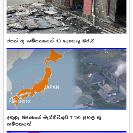
ජපන් භූ කම්පනයෙන් 13 දෙනෙකු මරුට
දකුණු ජපානයේ මැග්නිටියුඩ් 7.1ක ප්‍රභල භූ
කම්පනයක්.