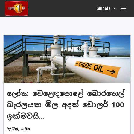
menu
Sinhala
ලෝක වෙළෙඳපොළේ බොරතෙල්
බැරලයක මිල අදත් ඩොලර් 100
ඉක්මවයි...
by Staff writer