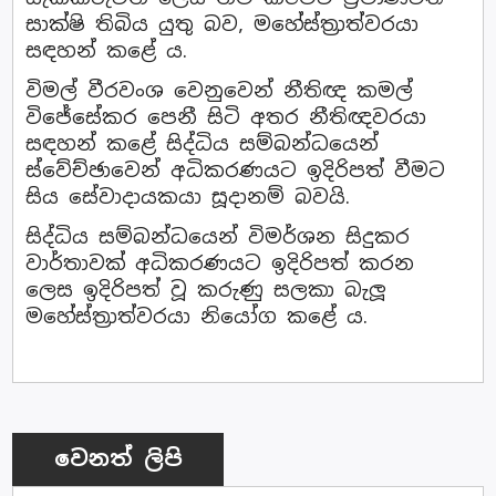
සාක්ෂි තිබිය යුතු බව, මහේස්ත්‍රාත්වරයා
සඳහන් කළේ ය.
විමල් වීරවංශ වෙනුවෙන් නීතිඥ කමල්
විජේසේකර පෙනී සිටි අතර නීතිඥවරයා
සඳහන් කළේ සිද්ධිය සම්බන්ධයෙන්
ස්වේච්ඡාවෙන් අධිකරණයට ඉදිරිපත් වීමට
සිය සේවාදායකයා සූදානම් බවයි.
සිද්ධිය සම්බන්ධයෙන් විමර්ශන සිදුකර
වාර්තාවක් අධිකරණයට ඉදිරිපත් කරන
ලෙස ඉදිරිපත් වූ කරුණු සලකා බැලූ
මහේස්ත්‍රාත්වරයා නියෝග කළේ ය.
වෙනත් ලිපි