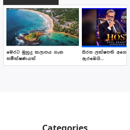
මෙරට මුහුදු කලාපය ගැන
සිරස ලක්ෂපති අගෝස්
සමීක්ෂණයක්
ඇරඹෙයි...
Categories