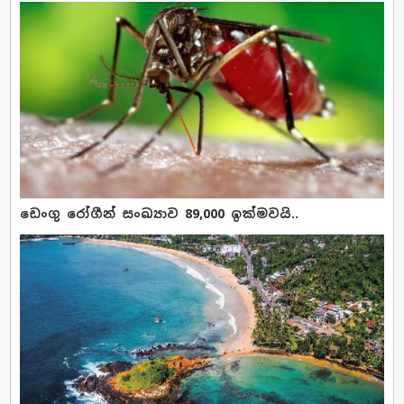
ඩෙංගු රෝගීන් සංඛ්‍යාව 89,000 ඉක්මවයි..