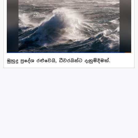
මුහුදු ප්‍රදේශ රළුවෙයි, ධීවරයින්ට දැනුම්දීමක්.