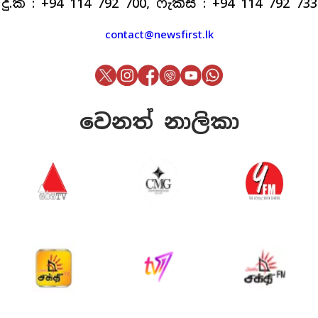
දු.ක : +94 114 792 700, ෆැක්ස් : +94 114 792 733
contact@newsfirst.lk
වෙනත් නාලිකා