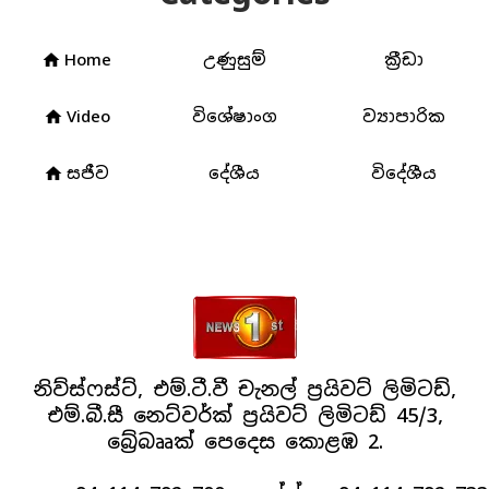
Home
උණුසුම්
ක්‍රීඩා
home
Video
විශේෂාංග
ව්‍යාපාරික
home
සජීව
දේශීය
විදේශීය
home
නිව්ස්ෆස්ට්, එම්.ටී.වී චැනල් ප්‍රයිවට් ලිමිටඩ්,
එම්.බී.සී නෙට්වර්ක් ප්‍රයිවට් ලිමිටඩ් 45/3,
බ්‍රේබෲක් පෙදෙස කොළඹ 2.