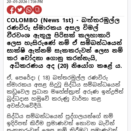
20-05-2026 | 7:16 PM
COLOMBO (News 1st) - බත්තරමුල්ල
රණවිරු ස්මාරකය අසල විමල්
වීරවංශ ඇතුලු පිරිසක් කලහාකාරි
ලෙස හැසිරුණේ නම් ඒ සම්බන්ධයෙන්
සාක්ෂි ඇත්නම් සැකකරුවන් ලෙස නම්
කර චෝදනා ගොනු කරන්නැයි,
අධිකරණය අද (20) නියෝග කළේ ය.
ඒ, පෙරේදා ( 18) බත්තරමුල්ල රණවිරු
ස්මාරකය අසළ සිදුවූ සිද්ධිය සම්බන්ධයෙන්
කඩුවෙල ප්‍රධාන මහේස්ත්‍රාත් අරුණ ඉන්ද්‍රජිත්
බුද්ධදාස හමුවේ කරුණු වාර්තා කළ
අවස්ථාවේදීයි.
සිද්ධිය සම්බන්ධයෙන් පුද්ගලයන්ගේ නම්
ඉදිරිපත් කිරීම ප්‍රමාණවත් නොවන බැවින්
සැකකරුවන් ලෙස නම් කිරීමට ප්‍රමාණවත්