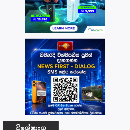
විශේෂාංග