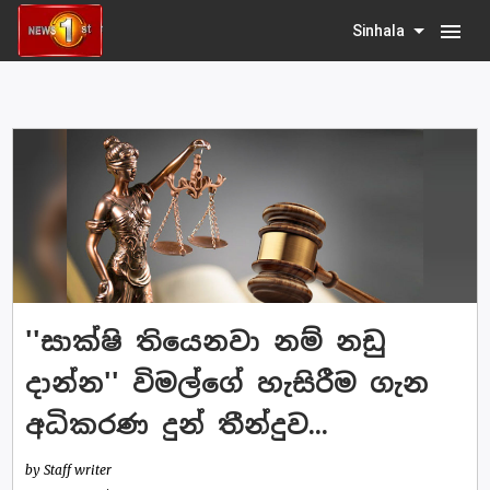
menu
Sinhala
''සාක්ෂි තියෙනවා නම් නඩු
දාන්න'' විමල්ගේ හැසිරීම ගැන
අධිකරණ දුන් තීන්දුව...
by Staff writer