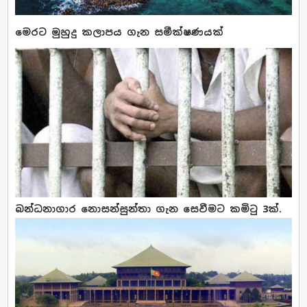
මෙරට මුහුදු කලාපය ගැන සමීක්ෂණයක්
බන්ධනාගාර නොසන්සුන්තා ගැන සෙවීමට කමිටු 3ක්.