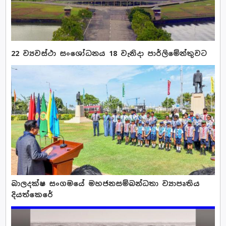
22 ව්‍යවස්ථා සංශෝධනය 18 වැනිදා පාර්ලිමේන්තුවට
බාලදක්ෂ සංගමයේ මහජනසම්බන්ධතා ව්‍යාපෘතිය
දියත්කෙරේ