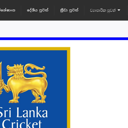
ිශේෂාංග
දේශීය පුවත්
ක්‍රීඩා පුවත්
ව්‍යාපාරික පුවත්