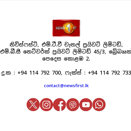
නිව්ස්ෆස්ට්, එම්.ටී.වී චැනල් ප්‍රයිවට් ලිමිටඩ්,
එම්.බී.සී නෙට්වර්ක් ප්‍රයිවට් ලිමිටඩ් 45/3, බ්‍රේබෲක
පෙදෙස කොළඹ 2.
දු.ක : +94 114 792 700, ෆැක්ස් : +94 114 792 73
contact@newsfirst.lk