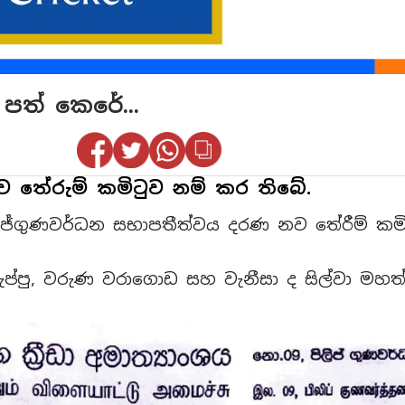
ව පත් කෙරේ...
් නව තේරුම් කමිටුව නම් කර තිබේ.
විජේගුණවර්ධන සභාපතීත්වය දරණ නව තේරීම් කම
් කුරුප්පු, වරුණ වරාගොඩ සහ වැනීසා ද සිල්වා මහ