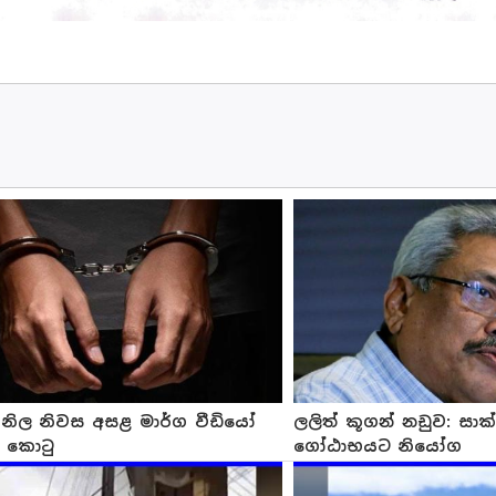
ු නිල නිවස අසළ මාර්ග වීඩියෝ
ලලිත් කූගන් නඩුව: සාක්
 කොටු
ගෝඨාභයට නියෝග