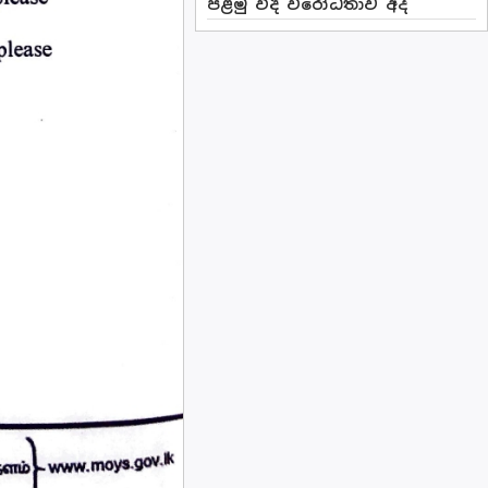
පළමු වීදි විරෝධතාව අද