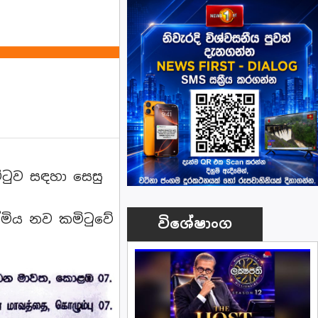
ිටුව සඳහා සෙසු
ත්මිය නව කමිටුවේ
විශේෂාංග