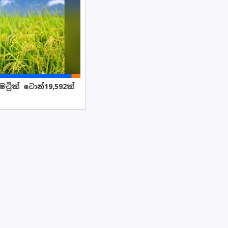
්‍රික් ටොන්19,592ක්