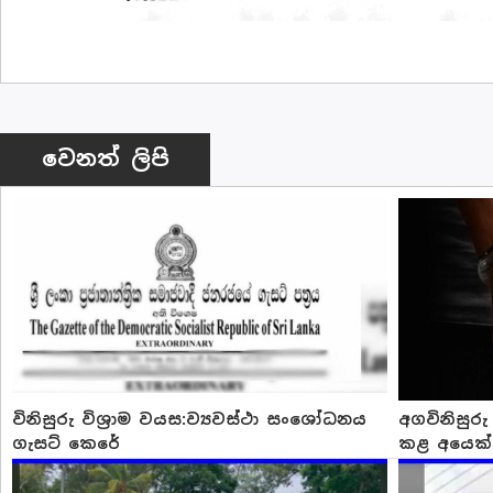
වෙනත් ලිපි
විනිසුරු විශ්‍රාම වයස:ව්‍යවස්ථා සංශෝධනය
අගවිනිසුර
ගැසට් කෙරේ
කළ අයෙක්