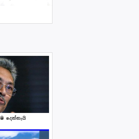
ෂි දෙන්නැයි