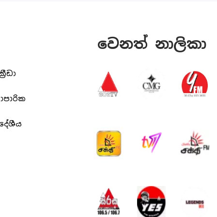
වෙනත් නාලිකා
ක්‍රීඩා
යාපාරික
ිදේශීය