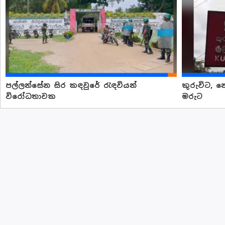
පල්ලන්සේන සිර කඳවුරේ රැ ඳවියන්
කුරුවිට, 
විරෝධතාවක
මරුට