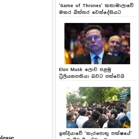
'Game of Thrones' කතාමාලාවේ
මකර බිත්තර වෙන්දේසියට
Elon Musk ලොව පළමු
ට්‍රිලියනපතියා බවට පත්වෙයි
ඉන්දියාවේ ‘කැරපොතු පක්ෂයේ’