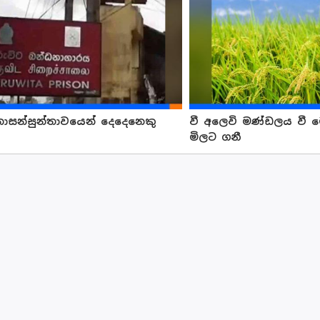
නොසන්සුන්තාවයෙන් දෙදෙනෙකු
වී අලෙවි මණ්ඩලය වී මෙට
මිලට ගනී