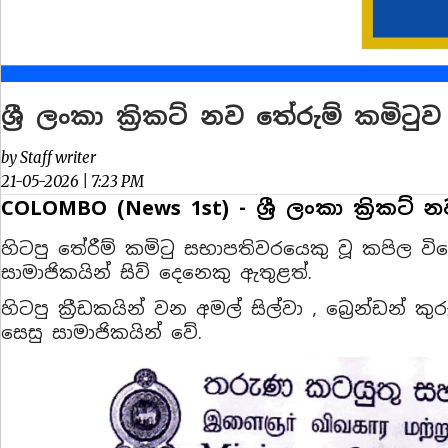
ශ්‍රී ලංකා ක්‍රිකට් නව තේරුම් කමිටු
by Staff writer
21-05-2026 | 7:23 PM
COLOMBO (News 1st) - ශ්‍රී ලංකා ක්‍රිකට
හිටපු තේරීම් කමිටු සභාපතිවරයෙකු වූ කපිල 
සාමාජිකයින් සිව් දෙනෙකු ඇතුළත්.
හිටපු ක්‍රීඩකයින් වන අමල් සිල්වා , බ්‍රෙන්ඩන
සෙසු සාමාජිකයින් වේ.