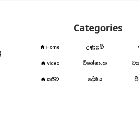
Categories
Home
උණුසුම්
home
්
Video
විශේෂාංග
ව්‍
home
3
සජීව
දේශීය
ව
home