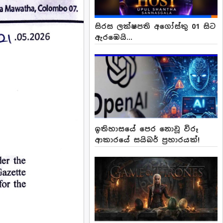
සිරස ලක්ෂපති අගෝස්තු 01 සිට
ඇරඹෙයි...
ඉතිහාසයේ පෙර නොවූ විරූ
ආකාරයේ සයිබර් ප්‍රහාරයක්!