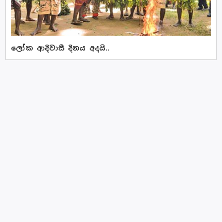
ලෝක ආදිවාසී දිනය අදයි..