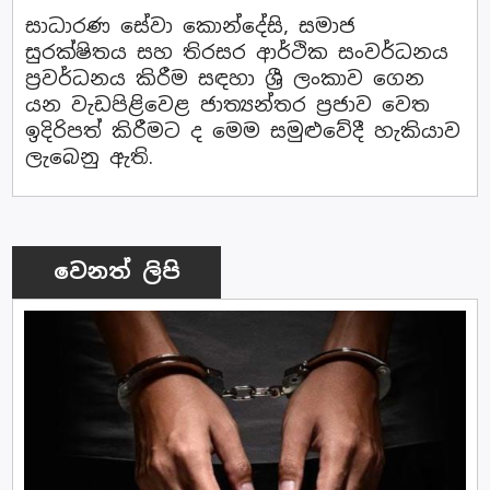
සාධාරණ සේවා කොන්දේසි, සමාජ
සුරක්ෂිතය සහ තිරසර ආර්ථික සංවර්ධනය
ප්‍රවර්ධනය කිරීම සඳහා ශ්‍රී ලංකාව ගෙන
යන වැඩපිළිවෙළ ජාත්‍යන්තර ප්‍රජාව වෙත
ඉදිරිපත් කිරීමට ද මෙම සමුළුවේදී හැකියාව
ලැබෙනු ඇති.
වෙනත් ලිපි