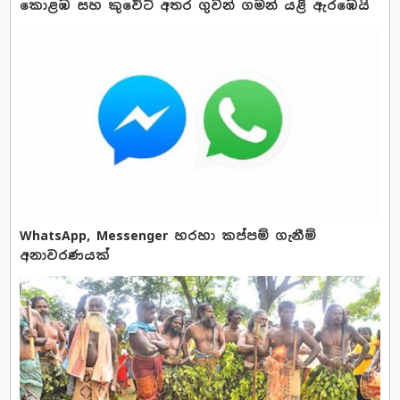
කොළඹ සහ කුවේට් අතර ගුවන් ගමන් යළි ඇරඹෙයි
WhatsApp, Messenger හරහා කප්පම් ගැනීම්
අනාවරණයක්