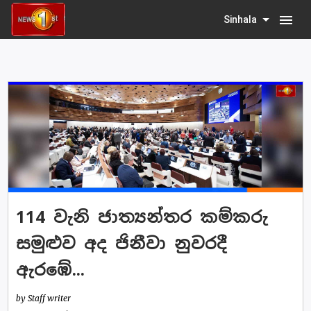
menu
Sinhala
114 වැනි ජාත්‍යන්තර කම්කරු
සමුළුව අද ජිනීවා නුවරදී
ඇරඹේ...
by Staff writer