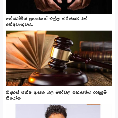
අත්බෝම්බ ප්‍රහාරයක් එල්ල කිරීමකට 4ක්
අත්අඩංගුවට..
නිදහස් පක්ෂ ආසන බල මණ්ඩල සභාපතිට රැඳවුම්
නියෝග