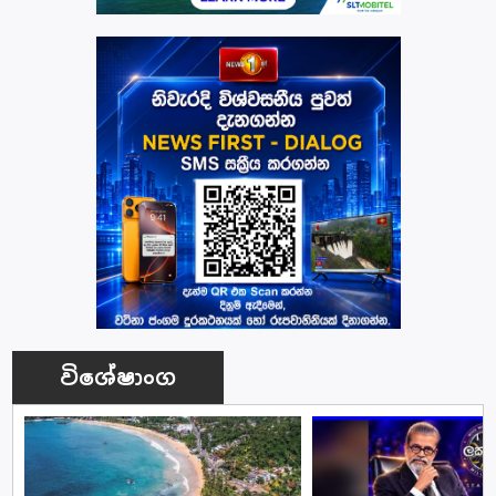
විශේෂාංග