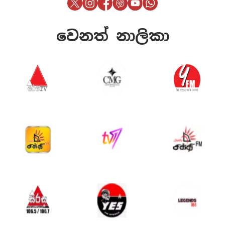
වෙනත් නාලිකා