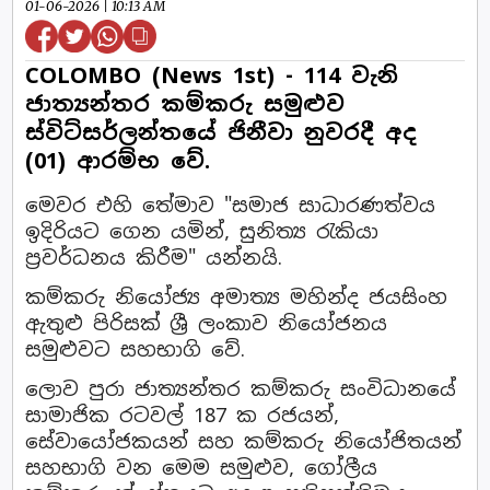
01-06-2026 | 10:13 AM
COLOMBO (News 1st) - 114 වැනි
ජාත්‍යන්තර කම්කරු සමුළුව
ස්විට්සර්ලන්තයේ ජිනීවා නුවරදී අද
(01) ආරම්භ වේ.
මෙවර එහි තේමාව "සමාජ සාධාරණත්වය
ඉදිරියට ගෙන යමින්, සුනිත්‍ය රැකියා
ප්‍රවර්ධනය කිරීම" යන්නයි.
කම්කරු නියෝජ්‍ය අමාත්‍ය මහින්ද ජයසිංහ
ඇතුළු පිරිසක් ශ්‍රී ලංකාව නියෝජනය
සමුළුවට සහභාගි වේ.
ලොව පුරා ජාත්‍යන්තර කම්කරු සංවිධානයේ
සාමාජික රටවල් 187 ක රජයන්,
සේවායෝජකයන් සහ කම්කරු නියෝජිතයන්
සහභාගි වන මෙම සමුළුව, ගෝලීය