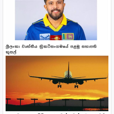
ශ්‍රීලංකා වෘත්තීය ක්‍රිකට්සංගමයේ පළමු සභාපති
කුසල්