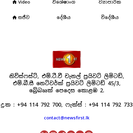
Video
විශේෂාංග
ව්‍යාපාරික
home
සජීව
දේශීය
විදේශීය
home
නිව්ස්ෆස්ට්, එම්.ටී.වී චැනල් ප්‍රයිවට් ලිමිටඩ්,
එම්.බී.සී නෙට්වර්ක් ප්‍රයිවට් ලිමිටඩ් 45/3,
බ්‍රේබෲක් පෙදෙස කොළඹ 2.
දු.ක : +94 114 792 700, ෆැක්ස් : +94 114 792 733
contact@newsfirst.lk