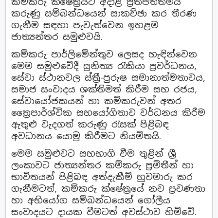
කම්කරු ක්ෂේත්‍රයට අදාළ ප්‍රතිපත්තිමය
කරුණු සම්බන්ධයෙන් සාකච්ඡා කර තීරණ
ගැනීම සඳහා පැවැත්වෙන ඉහළම
ජාත්‍යන්තර සමුළුවයි.
කම්කරු පාර්ලිමේන්තුව ලෙසද හැඳින්වෙන
මෙම සමුළුවේදී සුනිත්‍ය රැකියා ප්‍රවර්ධනය,
සේවා ස්ථානවල ස්ත්‍රී-පුරුෂ සමානාත්මතාවය,
සමාජ සංවාදය ශක්තිමත් කිරීම සහ රජය,
සේවායෝජකයන් හා කම්කරුවන් අතර
ත්‍රෛපාර්ශ්වික සහයෝගිතාව වර්ධනය කිරීම
ඇතුළු වැදගත් කරුණු රැසක් පිළිබඳ
අවධානය යොමු කිරීමට නියමිතයි.
මෙම සමුළුවට සහභාගි වීම තුළින් ශ්‍රී
ලංකාවට ජාත්‍යන්තර කම්කරු ප්‍රමිතීන් හා
භාවිතයන් පිළිබඳ අත්දැකීම් හුවමාරු කර
ගැනීමටත්, කම්කරු ක්ෂේත්‍රයේ නව ප්‍රවණතා
හා අභියෝග සම්බන්ධයෙන් ගෝලීය
සංවාදයට දායක වීමටත් අවස්ථාව හිමිවේ.