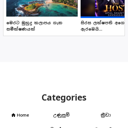
මෙරට මුහුදු කලාපය ගැන
සිරස ලක්ෂපති අගෝස්
සමීක්ෂණයක්
ඇරඹෙයි...
Categories
Home
උණුසුම්
ක්‍රීඩා
home