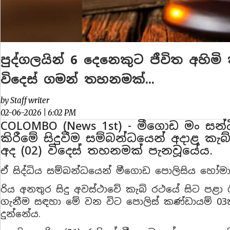
පුද්ගලයින් 6 දෙනෙකුට ජීවිත අහි
විදෙස් ගමන් තහනමක්...
by Staff writer
02-06-2026 | 6:02 PM
COLOMBO (News 1st) - මීගොඩ මං සන්
කිරීමේ සිදුවීම සම්බන්ධයෙන් අදාළ ක
අද (02) විදෙස් තහනමක් පැනවූයේය.
ඒ සිද්ධිය සම්බන්ධයෙන් මීගොඩ පොලිසිය හෝමාග
රිය අනතුර සිදු අවස්ථාවේ කැබ් රථයේ සිට පළා
ගැනීම සඳහා මේ වන විට පොලිස් කණ්ඩායම් 03
දුන්නේය.