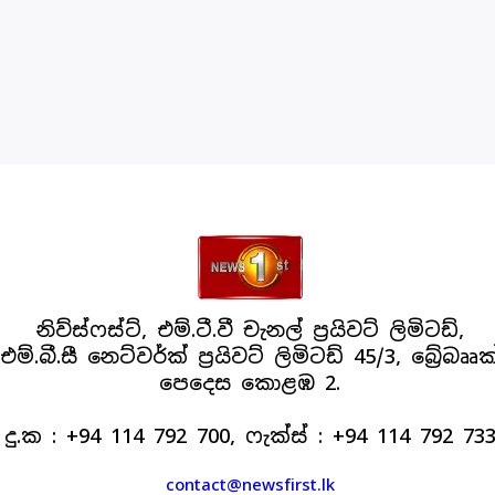
නිව්ස්ෆස්ට්, එම්.ටී.වී චැනල් ප්‍රයිවට් ලිමිටඩ්,
එම්.බී.සී නෙට්වර්ක් ප්‍රයිවට් ලිමිටඩ් 45/3, බ්‍රේබෲක
පෙදෙස කොළඹ 2.
දු.ක : +94 114 792 700, ෆැක්ස් : +94 114 792 73
contact@newsfirst.lk