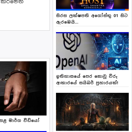
කිරීමෙන්
සිරස ලක්ෂපති අගෝස්තු 01 සිට
ඇරඹෙයි...
ඉතිහාසයේ පෙර නොවූ විරූ
ආකාරයේ සයිබර් ප්‍රහාරයක්!
අසළ මාර්ග වීඩියෝ