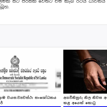
පොලිමක සිටි පිරිසක් වෙතට එම කැබ් රථය ධාවනය 
බූහ.
ිශ්‍රාම වයස:ව්‍යවස්ථා සංශෝධනය
අගවිනිසුරු නිල නිවස 
රේ
කළ අයෙක් කොටු