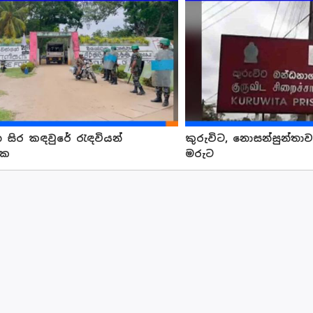
 සිර කඳවුරේ රැ ඳවියන්
කුරුවිට, නොසන්සුන්තා
වක
මරුට