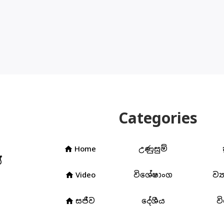
Categories
Home
උණුසුම්
home
්
Video
විශේෂාංග
ව්‍
home
3
සජීව
දේශීය
ව
home