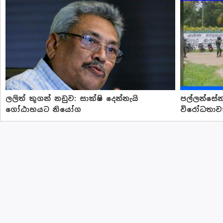
ලලිත් කූගන් නඩුව: සාක්ෂි දෙන්නැයි
පල්ලන්සේන
ගෝඨාභයට නියෝග
විරෝධතා