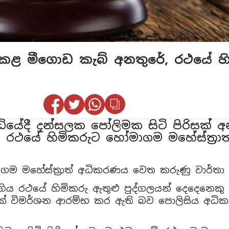
මි කළ මීගොඩ කැබ් අනතුරේ, රථයේ හ
ධියේදී දන්සලක පෝලිමක සිටි පිරිසක් 
ැබ් රථයේ හිමිකරුට හෝමාගම මහේස්ත්‍ර
ම මහේස්ත්‍රාත් අධිකරණය වෙත කරුණු වාර්තා ක
 ගිය රථයේ හිමිකරු ඇතුළු පුද්ගලයන් දෙදෙනෙකු
ක් විමර්ශන ආරම්භ කර ඇති බව පොලිසිය අධික