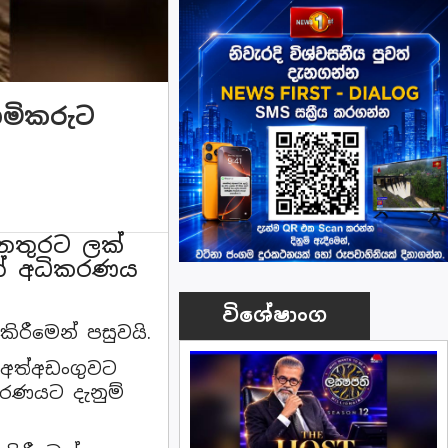
ිමිකරුට
අනතුරට ලක්
ාත් අධිකරණය
විශේෂාංග
ිරීමෙන් පසුවයි.
 අත්අඩංගුවට
රණයට දැනුම්