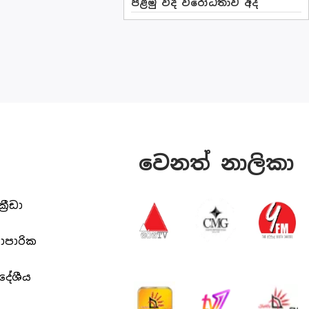
පළමු වීදි විරෝධතාව අද
වෙනත් නාලිකා
ක්‍රීඩා
යාපාරික
ිදේශීය