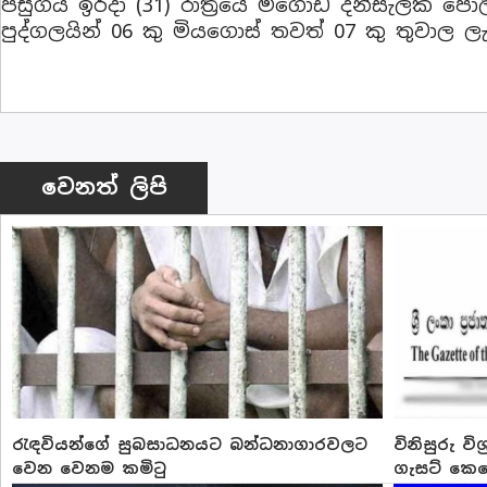
පසුගිය ඉරිදා (31) රාත්‍රියේ මීගොඩ දන්සැලක 
පුද්ගලයින් 06 කු මියගොස් තවත් 07 කු තුවාල ලැ
වෙනත් ලිපි
රැඳවියන්ගේ සුබසාධනයට බන්ධනාගාරවලට
විනිසුරු ව
වෙන වෙනම කමිටු
ගැසට් කෙ