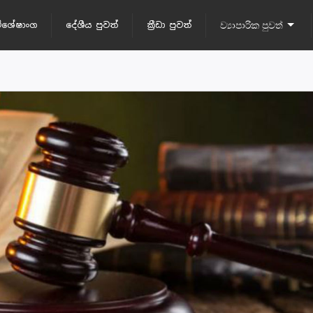
ිශේෂාංග
දේශීය පුවත්
ක්‍රීඩා පුවත්
ව්‍යාපාරික පුවත්