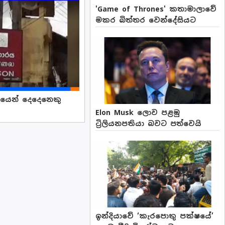
'Game of Thrones' කතාමාලාවේ
මකර බිත්තර වෙන්දේසියට
වයෙන් දෙදෙනෙකු
Elon Musk ලොව පළමු
ට්‍රිලියනපතියා බවට පත්වෙයි
ඉන්දියාවේ ‘කැරපොතු පක්ෂයේ’