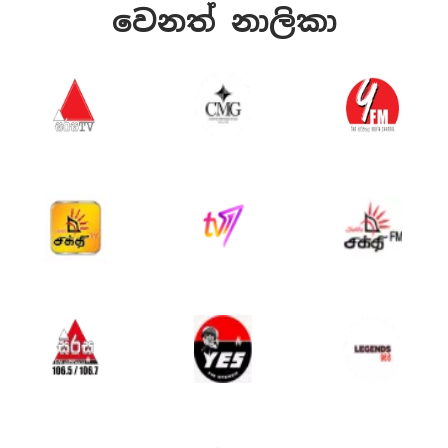
වෙනත් නාලිකා