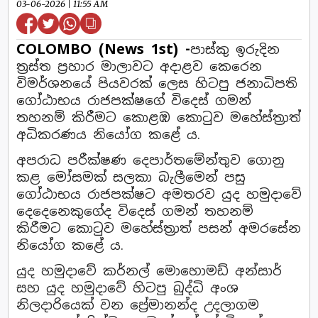
03-06-2026 | 11:55 AM
COLOMBO (News 1st) -
පාස්කු ඉරුදින
ත්‍රස්ත ප්‍රහාර මාලාවට අදාළව කෙරෙන
විමර්ශනයේ පියවරක් ලෙස හිටපු ජනාධිපති
ගෝඨාභය රාජපක්ෂගේ විදෙස් ගමන්
තහනම් කිරීමට කොළඹ කොටුව මහේස්ත්‍රාත්
අධිකරණය නියෝග කළේ ය.
අපරාධ පරීක්ෂණ දෙපාර්තමේන්තුව ගොනු
කළ මෝසමක් සලකා බැලීමෙන් පසු
ගෝඨාභය රාජපක්ෂට අමතරව යුද හමුදාවේ
දෙදෙනෙකුගේද විදෙස් ගමන් තහනම්
කිරීමට කොටුව මහේස්ත්‍රාත් පසන් අමරසේන
නියෝග කළේ ය.
යුද හමුදාවේ කර්නල් මොහොමඩ් අන්සාර්
සහ යුද හමුදාවේ හිටපු බුද්ධි අංශ
නිලදාරියෙක් වන ප්‍රේමානන්ද උදලාගම