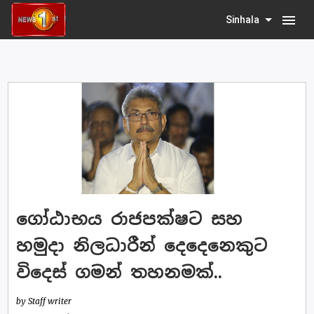
menu
Sinhala
ගෝඨාභය රාජපක්ෂට සහ
හමුදා නිලධාරීන් දෙදෙනෙකුට
විදෙස් ගමන් තහනමක්..
by Staff writer