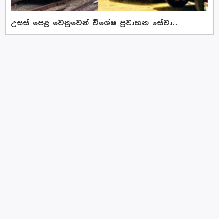
උසස් පෙළ වෙනුවෙන් විශේෂ ප්‍රවාහන සේවා...