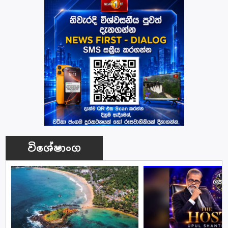
විශේෂාංග