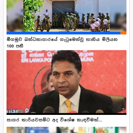
මීගමුව බන්ධනාගාරයේ ගැටුමෙන්වූ හානිය මිලියන
100 පනී
සාගර කාරියවසම්ට අද විශේෂ කැඳවීමක්...