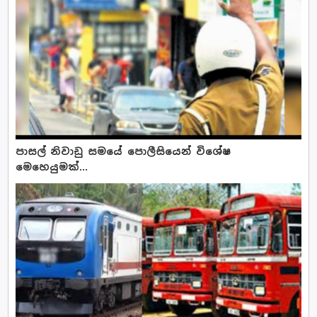
පාසල් නිවාඩු සමයේ පොලීසියෙන් විශේෂ
මෙහෙයුමක්...