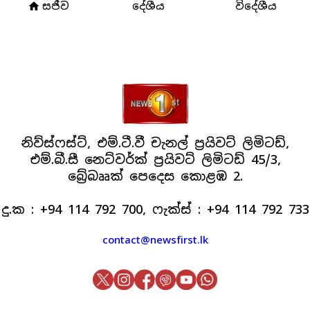
සජීව
දේශීය
විදේශීය
home
නිව්ස්ෆස්ට්, එම්.ටී.වී චැනල් ප්‍රයිවට් ලිමිටඩ්,
එම්.බී.සී නෙට්වර්ක් ප්‍රයිවට් ලිමිටඩ් 45/3,
බ්‍රේබෲක් පෙදෙස කොළඹ 2.
දු.ක : +94 114 792 700, ෆැක්ස් : +94 114 792 733
contact@newsfirst.lk