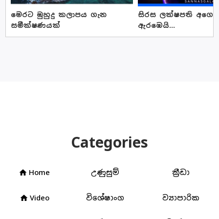
මෙරට මුහුදු කලාපය ගැන
සිරස ලක්ෂපති අගෝස්
සමීක්ෂණයක්
ඇරඹෙයි...
Categories
Home
උණුසුම්
ක්‍රීඩා
home
Video
විශේෂාංග
ව්‍යාපාරික
home