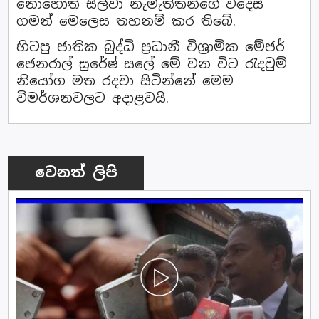
නොහොත් සිල්වා නැමැත්තන්ගේ විදෙස්
ගමන් මෙලෙස තහනම් කර තිබේ.
හිටපු ජාතික බුද්ධි ප්‍රධානී විශ්‍රාමික මේජර්
ජෙනරාල් සුරේෂ් සලේ මේ වන විට රැදවුම්
නියෝග මත රදවා සිටින්නේ මෙම
විමර්ශනවලට අදාළවයි.
වෙනත් ලිපි