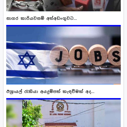
සාගර කාරියවසම් අත්අඩංගුවට...
ඊශ්‍රායල් රැකියා අයදුම්පත් කැඳවීමක් අද...