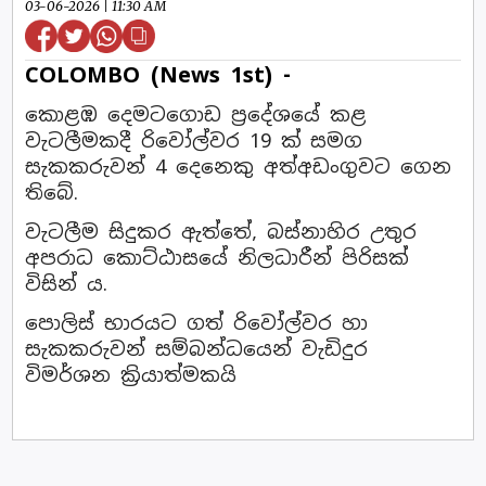
03-06-2026 | 11:30 AM
COLOMBO (News 1st) -
කොළඹ දෙමටගොඩ ප්‍රදේශයේ කළ
වැටලීමකදී රිවෝල්වර 19 ක් සමග
සැකකරුවන් 4 දෙනෙකු අත්අඩංගුවට ගෙන
තිබේ.
වැටලීම සිදුකර ඇත්තේ, බස්නාහිර උතුර
අපරාධ කොට්ඨාසයේ නිලධාරීන් පිරිසක්
විසින් ය.
පොලිස් භාරයට ගත් රිවෝල්වර හා
සැකකරුවන් සම්බන්ධයෙන් වැඩිදුර
විමර්ශන ක්‍රියාත්මකයි