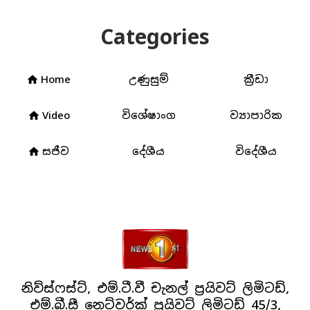
Categories
Home
උණුසුම්
ක්‍රීඩා
home
Video
විශේෂාංග
ව්‍යාපාරික
home
සජීව
දේශීය
විදේශීය
home
නිව්ස්ෆස්ට්, එම්.ටී.වී චැනල් ප්‍රයිවට් ලිමිටඩ්,
එම්.බී.සී නෙට්වර්ක් ප්‍රයිවට් ලිමිටඩ් 45/3,