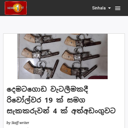
menu
Sinhala
දෙමටගොඩ වැටලීමකදී
රිවෝල්වර 19 ක් සමග
සැකකරුවන් 4 ක් අත්අඩංගුවට
by Staff writer