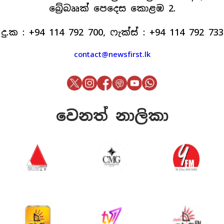
බ්‍රේබෲක් පෙදෙස කොළඹ 2.
දු.ක : +94 114 792 700, ෆැක්ස් : +94 114 792 733
contact@newsfirst.lk
වෙනත් නාලිකා