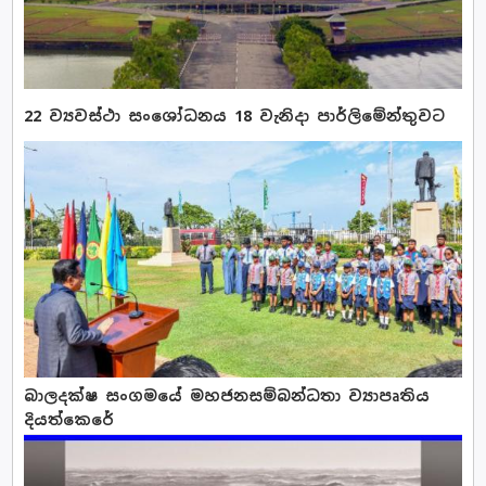
22 ව්‍යවස්ථා සංශෝධනය 18 වැනිදා පාර්ලිමේන්තුවට
බාලදක්ෂ සංගමයේ මහජනසම්බන්ධතා ව්‍යාපෘතිය
දියත්කෙරේ