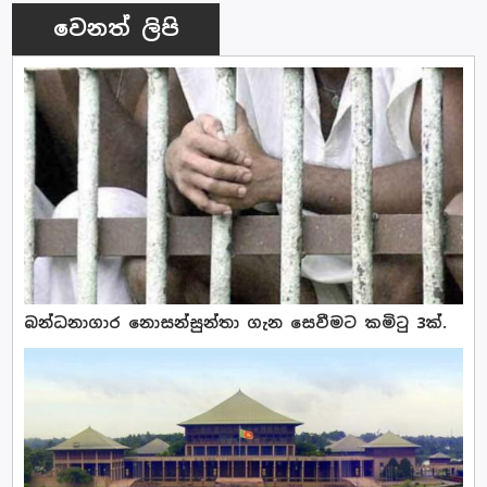
වෙනත් ලිපි
බන්ධනාගාර නොසන්සුන්තා ගැන සෙවීමට කමිටු 3ක්.