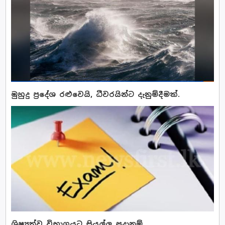
මුහුදු ප්‍රදේශ රළුවෙයි, ධීවරයින්ට දැනුම්දීමක්.
ශිෂ්‍යත්ව විභාගයට සියල්ල සූදානම්..