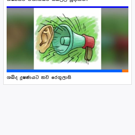
ශබ්ද දූෂණයට නව රෙගුලාසි