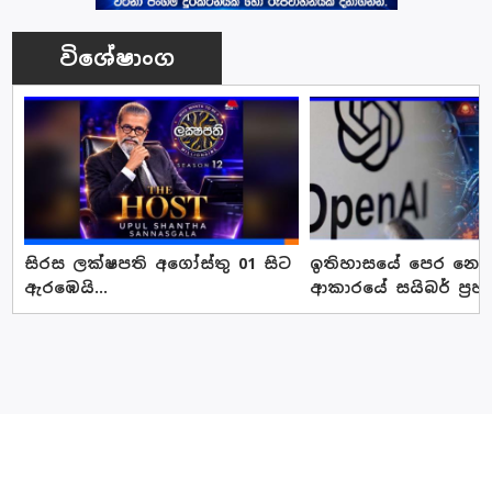
විශේෂාංග
සිරස ලක්ෂපති අගෝස්තු 01 සිට
ඉතිහාසයේ පෙර නොවූ
ඇරඹෙයි...
ආකාරයේ සයිබර් ප්‍රහ