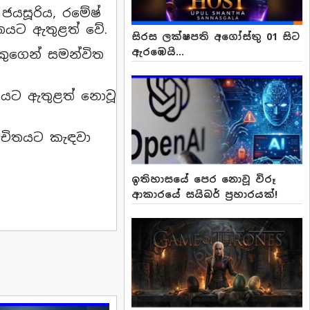
් ජයසූරිය, රමේෂ්
චිතයට ඇතුළත් වේ.
සිරස ලක්ෂපති අගෝස්තු 01 සිට
ඇරඹෙයි...
ෙකුගෙන් සමන්විත
ියට ඇතුළත් නොවූ
ංචිතයට කැඳවා
ඉතිහාසයේ පෙර නොවූ විරූ
ආකාරයේ සයිබර් ප්‍රහාරයක්!