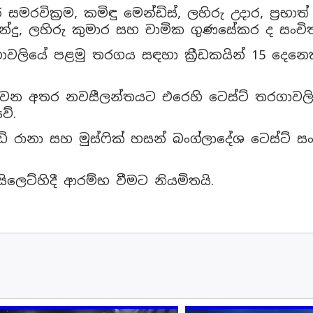
සමරවික්‍රම, කමිඳු මෙන්ඩිස්, ලහිරු උදාර, ප්‍රභාත
ප්‍රනාන්දු, ලහිරු කුමාර සහ චාමික ගුණසේකර ද සං
තරගාවලියේ පළමු තරගය සඳහා ක්‍රීඩකයින් 15 දෙන
යවන අතර නවසීලන්තයට එරෙහි ටෙස්ට් තරගාවල
වේ.
රානා සහ මුස්ෆික් හසන් බංග්ලාදේශ ටෙස්ට් ස
ලෙට්හිදී ආරම්භ වීමට නියමිතයි.