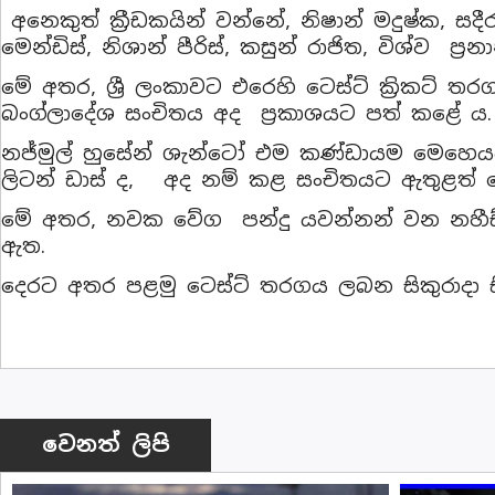
අනෙකුත් ක්‍රීඩකයින් වන්නේ, නිෂාන් මදුෂ්ක, සදීර 
මෙන්ඩිස්, නිශාන් පීරිස්, කසුන් රාජිත, විශ්ව 
මේ අතර, ශ්‍රී ලංකාවට එරෙහි ටෙස්ට් ක්‍රිකට් 
බංග්ලාදේශ සංචිතය අද ප්‍රකාශයට පත් කළේ ය.
නජ්මුල් හුසේන් ශැන්ටෝ එම කණ්ඩායම මෙහෙ
ලිටන් ඩාස් ද, අද නම් කළ සංචිතයට ඇතුළත් 
මේ අතර, නවක වේග පන්දු යවන්නන් වන නහීඩ් 
ඇත.
දෙරට අතර පළමු ටෙස්ට් තරගය ලබන සිකුරාදා සි
වෙනත් ලිපි