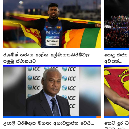
රුමේෂ් තරංග ලෝක ශ්‍රේණිගතකිරීම්වල
පොදු රාජ්‍
පළමු ස්ථානයට
අවසන්...
උපාලි ධර්මදාස මහතා අභාවප්‍රාප්ත වෙයි...
කෙටි දුර 