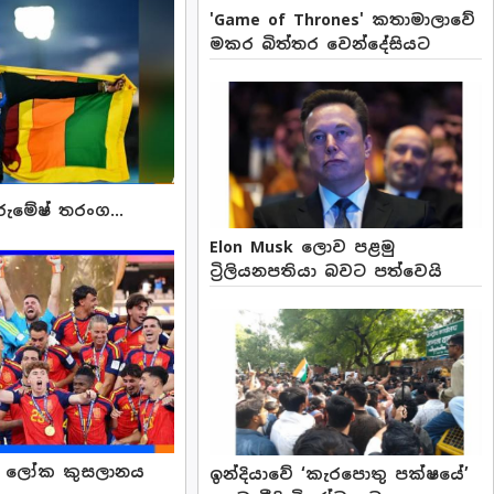
'Game of Thrones' කතාමාලාවේ
මකර බිත්තර වෙන්දේසියට
ුමේෂ් තරංග...
Elon Musk ලොව පළමු
ට්‍රිලියනපතියා බවට පත්වෙයි
දු ලෝක කුසලානය
ඉන්දියාවේ ‘කැරපොතු පක්ෂයේ’