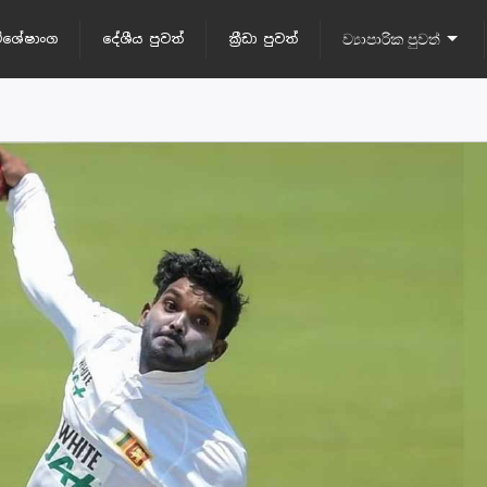
ිශේෂාංග
දේශීය පුවත්
ක්‍රීඩා පුවත්
ව්‍යාපාරික පුවත්