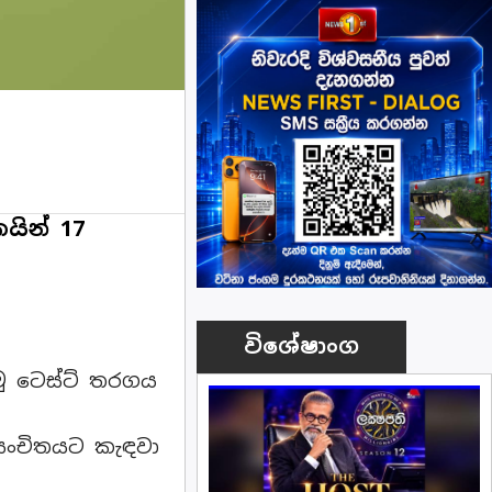
යින් 17
විශේෂාංග
ු ටෙස්ට් තරගය
 සංචිතයට කැඳවා