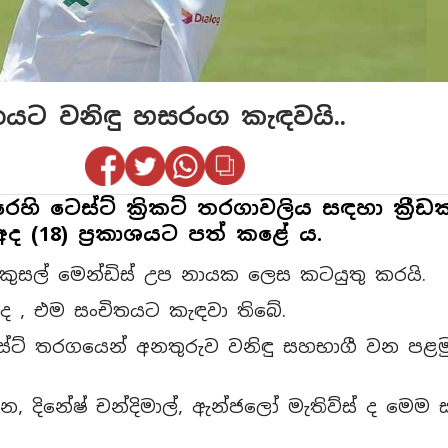
තයට වනිඳු හසරංග කැඳවයි..
 ටෙස්ට් ක්‍රිකට් තරගාවලිය සඳහා ක්‍රීඩක
අද (18) ප්‍රකාශයට පත් කළේ ය.
ුසල් මෙන්ඩිස් උප නායක ලෙස කටයුතු කරයි.
ග ද , එම සංචිතයට කැඳවා තිබේ.
ස්ට් තරගයෙන් අනතුරුව වනිඳු සහභාගී වන පළම
, දිනේෂ් චන්දිමාල්, ඇන්ජලෝ මැතිව්ස් ද මෙම