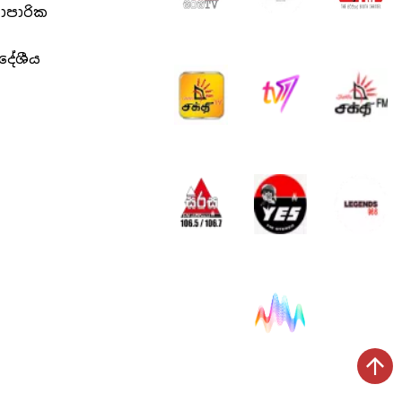
යාපාරික
ිදේශීය