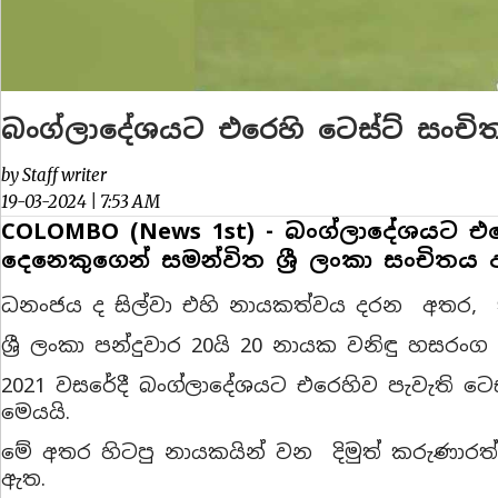
බංග්ලාදේශයට එරෙහි ටෙස්ට් සංචි
by Staff writer
19-03-2024 | 7:53 AM
COLOMBO (News 1st) - බංග්ලාදේශයට එරෙහි
දෙනෙකුගෙන් සමන්විත ශ්‍රී ලංකා සංචිතය 
ධනංජය ද සිල්වා එහි නායකත්වය දරන අතර, ක
ශ්‍රී ලංකා පන්දුවාර 20යි 20 නායක වනිඳු හසරං
2021 වසරේදී බංග්ලාදේශයට එරෙහිව පැවැති ටෙ
මෙයයි.
මේ අතර හිටපු නායකයින් වන දිමුත් කරුණාරත්න
ඇත.