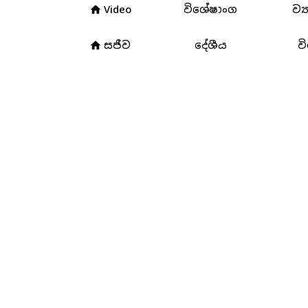
Video
විශේෂාංග
ව්‍
home
3
සජීව
දේශීය
ව
home