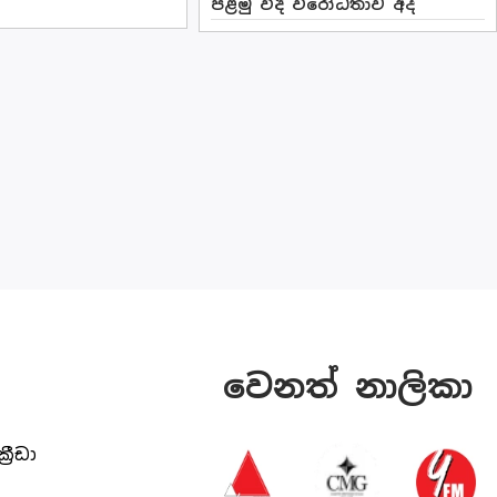
පළමු වීදි විරෝධතාව අද
වෙනත් නාලිකා
ක්‍රීඩා