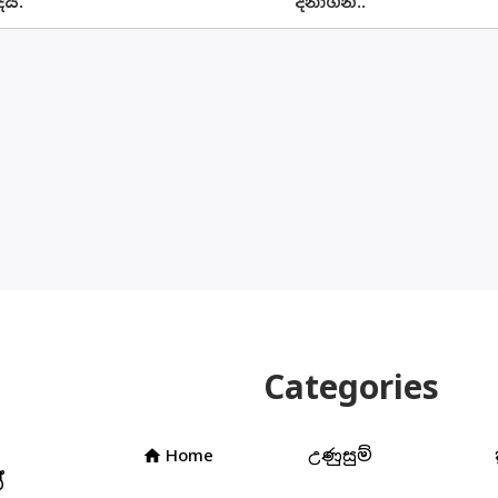
යි.
දිනාගනී..
Categories
Home
උණුසුම්
home
්