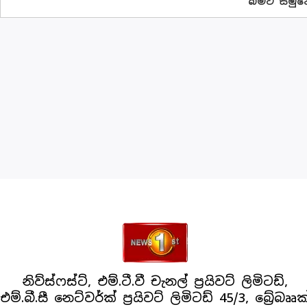
බිමට සමුදෙ
නිව්ස්ෆස්ට්, එම්.ටී.වී චැනල් ප්‍රයිවට් ලිමිටඩ්,
එම්.බී.සී නෙට්වර්ක් ප්‍රයිවට් ලිමිටඩ් 45/3, බ්‍රේබෲක