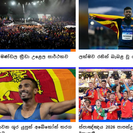
ය මණ්ඩල ක්‍රීඩා උළෙල සාර්ථකව
ලක්මව රනින් බැබළ වූ ර
ධාවන ශූර යුපුන් අබේකෝන් තරග
ස්පාඤ්ඤය 2026 පාපන්