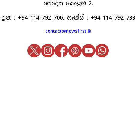
පෙදෙස කොළඹ 2.
දු.ක : +94 114 792 700, ෆැක්ස් : +94 114 792 73
contact@newsfirst.lk